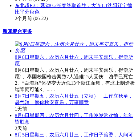
东北超R3：延边0-2长春终取首胜，大连1-1沈阳辽宁德
比平分秋色
2个月前
(06-22)
新闻聚合
更多
8月8日星期六，农历六月廿六，周末平安喜乐，得偿所
愿
8月8日星期六，农历六月廿六，周末平安喜乐，得偿所
愿1、泰国校园枪击案致7人遇难15人受伤，凶手已死亡
2、“白海豚”体型变大近似13个浙江面积，有北上制造极
端降雨可能3、...…
8月7日星期五，农历六月廿五（立秋），工作立秋至，
暑气消，愿你秋安喜乐，万事顺意
1天前
8月6日星期四，农历六月廿四，工作岁岁常欢愉，年年
皆胜意
2天前
8月5日星期三，农历六月廿三，工作日子滚烫，人间可