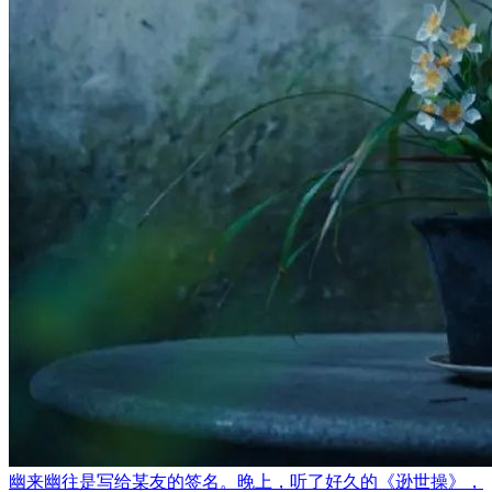
幽来幽往是写给某友的签名。晚上，听了好久的《逊世操》，