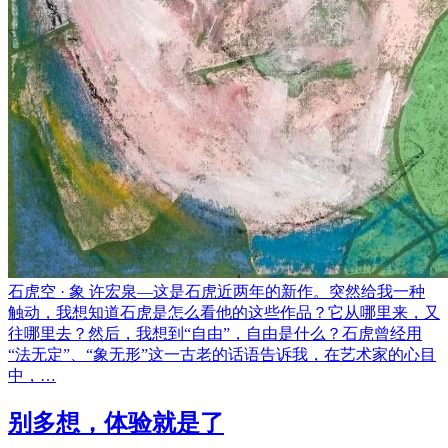
石虎空 · 象 许宏泉––这是石虎近两年的新作。突然给我一种
触动，我想知道石虎是怎么看他的这些作品？它从哪里来，又
往哪里去？然后，我想到“自由”，自由是什么？石虎曾经用
“法无定”、“象无形”这一古老的话语告诉我，在艺术家的心目
中，…
别多想，体验就是了