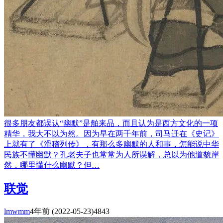
很多朋友都误认“幽默”是舶来品，而且认为是西方文化的一项
精华，我大不以为然。因为早在两千年前，司马迁在《史记》
上就有了《滑稽列传》，有那么多幽默的人和事，怎能说中华
民族不懂幽默？孔老夫子也常常为人所误解，总以为他道貌岸
然，哪里懂什么幽默？但…
联觉
lmwmm
4年前
(2022-05-23)
4843