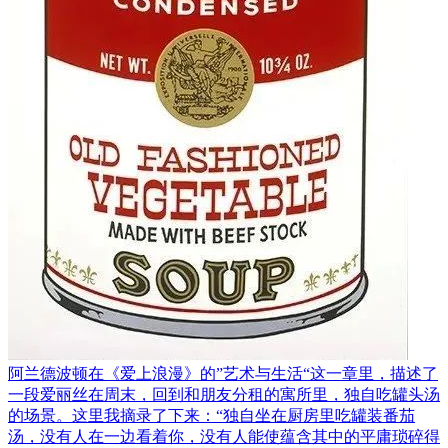
阿兰德波顿在《爱上浪漫》的”艺术与生活“这一章里，描述了
一段爱丽丝在周末，回到和朋友分租的寓所里，独自吃罐头汤
的场景。这里我摘录了下来：“独自坐在厨房里吃罐装番茄
汤，没有人在一边看着你，没有人能使蕴含其中的平庸琐碎得