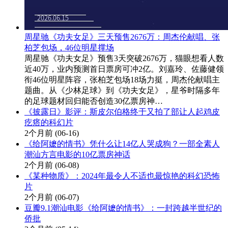
周星驰《功夫女足》三天预售2676万：周杰伦献唱、张
柏芝包场，46位明星撑场
周星驰《功夫女足》预售3天突破2676万，猫眼想看人数
近40万，业内预测首日票房可冲2亿。刘嘉玲、佐藤健领
衔46位明星阵容，张柏芝包场18场力挺，周杰伦献唱主
题曲。从《少林足球》到《功夫女足》，星爷时隔多年
的足球题材回归能否创造30亿票房神…
《披露日》影评：斯皮尔伯格终于又拍了部让人起鸡皮
疙瘩的科幻片
2个月前
(06-16)
《给阿嬷的情书》凭什么让14亿人哭成狗？一部全素人
潮汕方言电影的10亿票房神话
2个月前
(06-08)
《某种物质》：2024年最令人不适也最惊艳的科幻恐怖
片
2个月前
(06-07)
豆瓣9.1潮汕电影《给阿嬷的情书》：一封跨越半世纪的
侨批