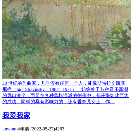
20 世纪的作曲家，几乎没有任何一个人，能像斯特拉文斯基
那样（Igor Stravinsky，1882 - 1971），始终处于各种音乐新潮
的风口浪尖，而又在各种风格流派的创作中，都获得如此巨大
的成功。同样的具有影响力的，还有香奈儿女士。作…
我爱我家
lmwmm
4年前
(2022-05-27)
4263