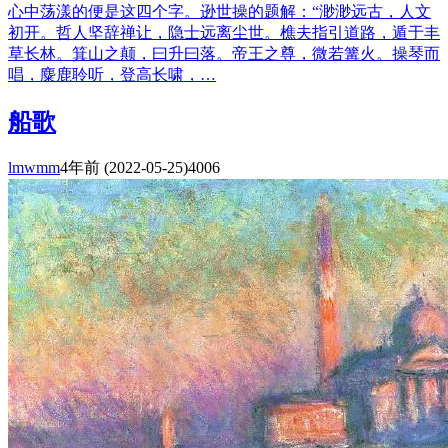
心中荡漾的便是这四个字。逊世操的题解：“渺渺远古，人文
初开。哲人坚辞禅让，隐士远离尘世。樵夫指引道路，遁于丰
草长林。箕山之颠，曰升曰落。帝王之尊，微若篝火。操琴而
唱，麋鹿聆听，登高长啸，…
船歌
lmwmm
4年前
(2022-05-25)
4006