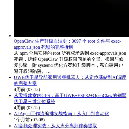
OpenClaw 生产升级血泪史：3097 个 root 文件与 exec-
approvals.json 死锁的完整拆解
从 npm 全局安装的 root 所有权矛盾到 exec-approvals.json
死锁，拆解 OpenClaw 升级权限问题的全景、根因与修
复步骤，附 systemd 优化方案和升级脚本，帮自建用户
避开权限陷阱。…
UWB伪卫星导航家用送餐机器人：从定位基站到AI调度
的完整方案
4周前
(07-12)
从零搭建室内GPS：基于UWB+ESP32+OpenClaw的别墅
伪卫星三维定位系统
4周前
(07-12)
AI Agent工作流编排实战指南：从入门到自动化
1个月前
(07-08)
AI音频处理实战：从人声分离到伴奏提取