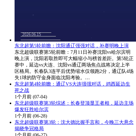
东北超第5轮前瞻：沈阳通辽强强对话，补赛明晚上演
东北超级联赛第5轮前瞻：7月11日补赛沈阳vs哈尔滨明
晚上演，沈阳若取胜即可大幅缩小与榜首差距。第5轮正
赛中，延边vs大连、沈阳vs通辽两场焦点战将决定上半
区格局。长春队3连平后优势缩水仅领跑2分，通辽队4场
失1球的防守金身面临沈阳考验。…
东北超第4轮前瞻：通辽VS大连强强对话，鸡西延边生
死之战
1个月前
(07-04)
东北超级联赛第3轮综述：长春登顶显王者相，延边主场
爆发狂胜哈尔滨
1个月前
(06-28)
东北超级联赛第3轮：沈大德比握手言和，今晚三大悬念
揭晓争冠格局
1个月前
(06-27)