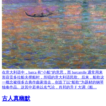
在意大利语中，barca 有“小船”的意思，而 barcarolle 通常用来
形容贡多拉船夫撑船时，所唱的意大利语民歌。后来，船歌这
一概念被很多古典作曲家借去，创造了以“船歌”为题材的钢琴
独奏作品。这其中若单以名气论，肖邦的升 F 大调《船…
古人真幽默