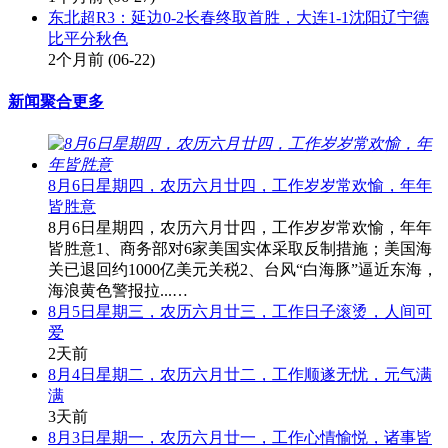
东北超R3：延边0-2长春终取首胜，大连1-1沈阳辽宁德
比平分秋色
2个月前
(06-22)
新闻聚合
更多
8月6日星期四，农历六月廿四，工作岁岁常欢愉，年年
皆胜意
8月6日星期四，农历六月廿四，工作岁岁常欢愉，年年
皆胜意1、商务部对6家美国实体采取反制措施；美国海
关已退回约1000亿美元关税2、台风“白海豚”逼近东海，
海浪黄色警报拉...…
8月5日星期三，农历六月廿三，工作日子滚烫，人间可
爱
2天前
8月4日星期二，农历六月廿二，工作顺遂无忧，元气满
满
3天前
8月3日星期一，农历六月廿一，工作心情愉悦，诸事皆