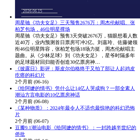
周星驰《功夫女足》三天预售2676万：周杰伦献唱、张
柏芝包场，46位明星撑场
周星驰《功夫女足》预售3天突破2676万，猫眼想看人数
近40万，业内预测首日票房可冲2亿。刘嘉玲、佐藤健领
衔46位明星阵容，张柏芝包场18场力挺，周杰伦献唱主
题曲。从《少林足球》到《功夫女足》，星爷时隔多年
的足球题材回归能否创造30亿票房神…
《披露日》影评：斯皮尔伯格终于又拍了部让人起鸡皮
疙瘩的科幻片
2个月前
(06-16)
《给阿嬷的情书》凭什么让14亿人哭成狗？一部全素人
潮汕方言电影的10亿票房神话
2个月前
(06-08)
《某种物质》：2024年最令人不适也最惊艳的科幻恐怖
片
2个月前
(06-07)
豆瓣9.1潮汕电影《给阿嬷的情书》：一封跨越半世纪的
侨批