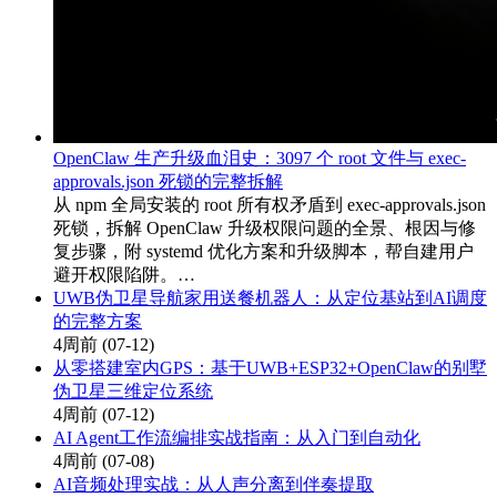
OpenClaw 生产升级血泪史：3097 个 root 文件与 exec-
approvals.json 死锁的完整拆解
从 npm 全局安装的 root 所有权矛盾到 exec-approvals.json
死锁，拆解 OpenClaw 升级权限问题的全景、根因与修
复步骤，附 systemd 优化方案和升级脚本，帮自建用户
避开权限陷阱。…
UWB伪卫星导航家用送餐机器人：从定位基站到AI调度
的完整方案
4周前
(07-12)
从零搭建室内GPS：基于UWB+ESP32+OpenClaw的别墅
伪卫星三维定位系统
4周前
(07-12)
AI Agent工作流编排实战指南：从入门到自动化
4周前
(07-08)
AI音频处理实战：从人声分离到伴奏提取