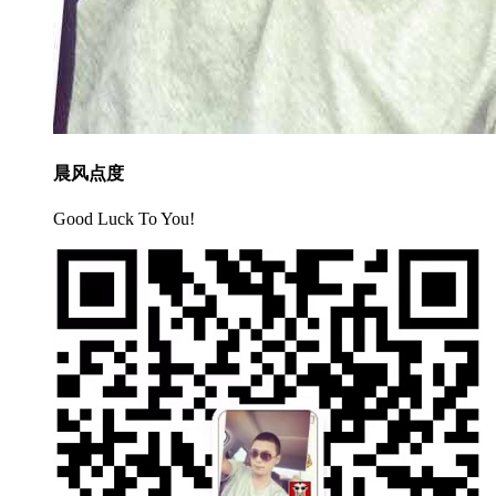
晨风点度
Good Luck To You!