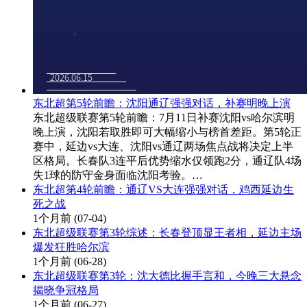
东北超第5轮前瞻：沈阳通辽强强对话，补赛明晚上演
东北超级联赛第5轮前瞻：7月11日补赛沈阳vs哈尔滨明
晚上演，沈阳若取胜即可大幅缩小与榜首差距。第5轮正
赛中，延边vs大连、沈阳vs通辽两场焦点战将决定上半
区格局。长春队3连平后优势缩水仅领跑2分，通辽队4场
失1球的防守金身面临沈阳考验。…
东北超第4轮前瞻：通辽VS大连强强对话，鸡西延边生
死之战
1个月前
(07-04)
东北超级联赛第3轮综述：长春登顶显王者相，延边主场
爆发狂胜哈尔滨
1个月前
(06-28)
东北超级联赛第3轮：沈大德比握手言和，今晚三大悬念
揭晓争冠格局
1个月前
(06-27)