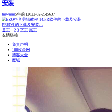
安装
lmwmm
5年前
(2022-02-25)
5637
PR软件的下载及安装…
首页
1
2
3
下页
尾页
友情链接
免责声明
188收录网
博客大全
魔域