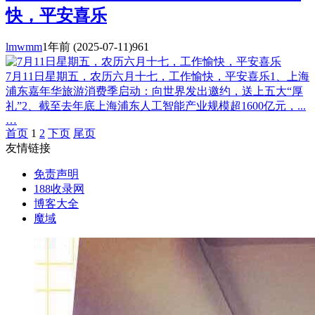
快，平安喜乐
lmwmm
1年前
(2025-07-11)
961
7月11日星期五，农历六月十七，工作愉快，平安喜乐1、上海
浦东嘉年华旅游消费季启动：向世界发出邀约，送上五大“厚
礼”2、截至去年底上海浦东人工智能产业规模超1600亿元，...
…
首页
1
2
下页
尾页
友情链接
免责声明
188收录网
博客大全
魔域