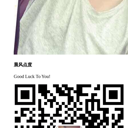
晨风点度
Good Luck To You!