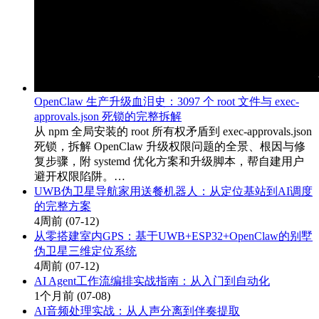
OpenClaw 生产升级血泪史：3097 个 root 文件与 exec-
approvals.json 死锁的完整拆解
从 npm 全局安装的 root 所有权矛盾到 exec-approvals.json
死锁，拆解 OpenClaw 升级权限问题的全景、根因与修
复步骤，附 systemd 优化方案和升级脚本，帮自建用户
避开权限陷阱。…
UWB伪卫星导航家用送餐机器人：从定位基站到AI调度
的完整方案
4周前
(07-12)
从零搭建室内GPS：基于UWB+ESP32+OpenClaw的别墅
伪卫星三维定位系统
4周前
(07-12)
AI Agent工作流编排实战指南：从入门到自动化
1个月前
(07-08)
AI音频处理实战：从人声分离到伴奏提取