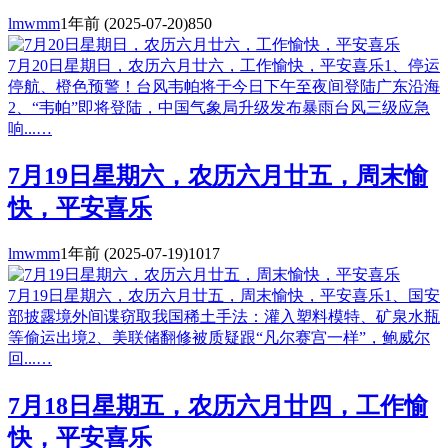
lmwmm
1年前
(2025-07-20)
850
7月20日星期日，农历六月廿六，工作愉快，平安喜乐1、停运
停航、橙色预警！台风韦帕将于今日下午至夜间登陆广东沿海
2、“韦帕”即将登陆，中国气象局升级发布暴雨台风三级应急
响...…
7月19日星期六，农历六月廿五，周末愉
快，平安喜乐
lmwmm
1年前
(2025-07-19)
1017
7月19日星期六，农历六月廿五，周末愉快，平安喜乐1、国安
部披露境外间谍窃取我国稀土手法：灌入塑料模特、矿泉水瓶
等偷运出境2、美联储翻修被质疑跟“凡尔赛宫一样”，鲍威尔
回...…
7月18日星期五，农历六月廿四，工作愉
快，平安喜乐