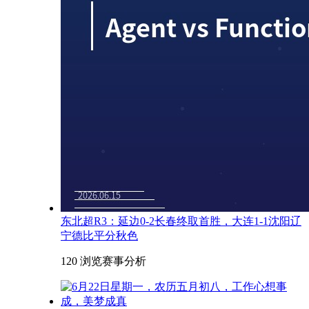
东北超R3：延边0-2长春终取首胜，大连1-1沈阳辽
宁德比平分秋色
120 浏览
赛事分析