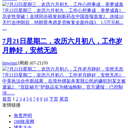
7月22日星期三，农历六月初九，工作心想事成，美梦成真1、
历史性突破！全球同步研发创新药在中国首报首发2、连续10
天打击伊朗后，特朗普考虑是否恢复全面作战3、1.5万元机...
…
7月21日星期二，农历六月初八，工作岁
月静好，安然无恙
lmwmm
3周前
(07-21)
70
7月21日星期二，农历六月初八，工作岁月静好，安然无恙1、
中美执法合作新战果，在境外绑架杀害我公民的嫌犯刘某文被
遣返2、“宫廷秘方”护肤品实为猪油炮制，官方通报：已控制
涉...…
首页
1
2
3
4
5
6
7
8
9
10
下页
尾页
友情链接
免责声明
188收录网
博客大全