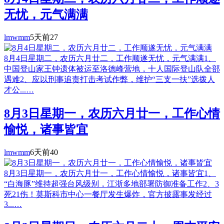
无忧，元气满满
lmwmm
5天前
27
8月4日星期二，农历六月廿二，工作顺遂无忧，元气满满1、
中国登山家王钟遗体被运至洛德峰营地，十人国际登山队全部
遇难2、应以刑事追责打击考试作弊，维护“三支一扶”选拨人
才公...…
8月3日星期一，农历六月廿一，工作心情
愉悦，诸事皆宜
lmwmm
6天前
40
8月3日星期一，农历六月廿一，工作心情愉悦，诸事皆宜1、
“白海豚”维持超强台风级别，江浙多地部署防御准备工作2、3
死21伤！莫斯科市中心一餐厅发生爆炸，官方披露事发经过
3...…