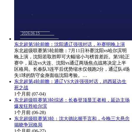
东北超第5轮前瞻：沈阳通辽强强对话，补赛明晚上演
东北超级联赛第5轮前瞻：7月11日补赛沈阳vs哈尔滨明
晚上演，沈阳若取胜即可大幅缩小与榜首差距。第5轮正
赛中，延边vs大连、沈阳vs通辽两场焦点战将决定上半
区格局。长春队3连平后优势缩水仅领跑2分，通辽队4场
失1球的防守金身面临沈阳考验。…
东北超第4轮前瞻：通辽VS大连强强对话，鸡西延边生
死之战
1个月前
(07-04)
东北超级联赛第3轮综述：长春登顶显王者相，延边主场
爆发狂胜哈尔滨
1个月前
(06-28)
东北超级联赛第3轮：沈大德比握手言和，今晚三大悬念
揭晓争冠格局
1个月前
(06-27)