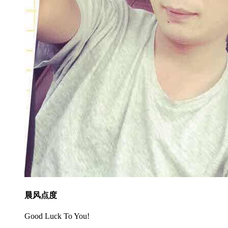
晨风点度
Good Luck To You!