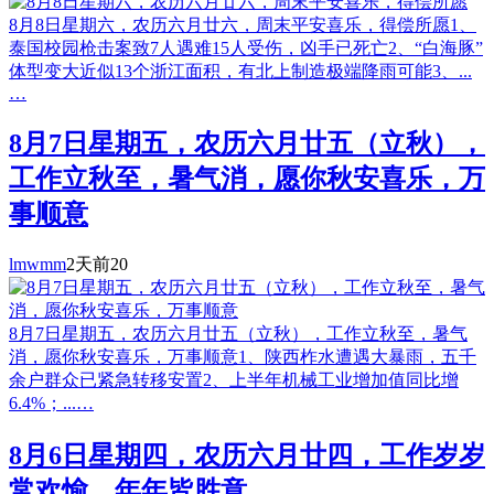
8月8日星期六，农历六月廿六，周末平安喜乐，得偿所愿1、
泰国校园枪击案致7人遇难15人受伤，凶手已死亡2、“白海豚”
体型变大近似13个浙江面积，有北上制造极端降雨可能3、...
…
8月7日星期五，农历六月廿五（立秋），
工作立秋至，暑气消，愿你秋安喜乐，万
事顺意
lmwmm
2天前
20
8月7日星期五，农历六月廿五（立秋），工作立秋至，暑气
消，愿你秋安喜乐，万事顺意1、陕西柞水遭遇大暴雨，五千
余户群众已紧急转移安置2、上半年机械工业增加值同比增
6.4%；...…
8月6日星期四，农历六月廿四，工作岁岁
常欢愉，年年皆胜意