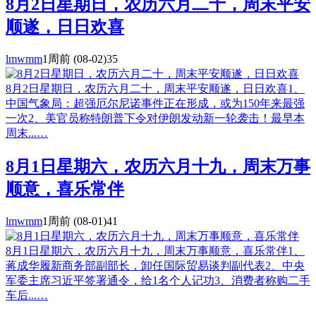
8月2日星期日，农历六月二十，周末平安
顺遂，日日欢喜
lmwmm
1周前
(08-02)
35
8月2日星期日，农历六月二十，周末平安顺遂，日日欢喜1、
中国气象局：超强厄尔尼诺事件正在形成，或为150年来最强
一次2、美官员称特朗普下令对伊朗发动新一轮袭击！最早本
周末...…
8月1日星期六，农历六月十九，周末万事
顺意，喜乐常伴
lmwmm
1周前
(08-01)
41
8月1日星期六，农历六月十九，周末万事顺意，喜乐常伴1、
蒋成华履新商务部副部长，卸任国际贸易谈判副代表2、中央
军委主席习近平签署通令，给1名个人记功3、消费者称购二手
车后...…