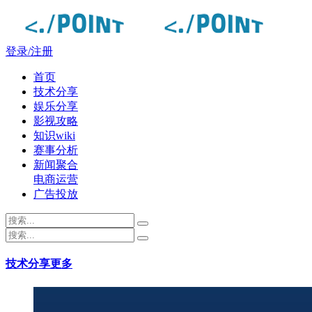
登录/注册
首页
技术分享
娱乐分享
影视攻略
知识wiki
赛事分析
新闻聚合
电商运营
广告投放
技术分享
更多
点度-lmwmm.com - 每日