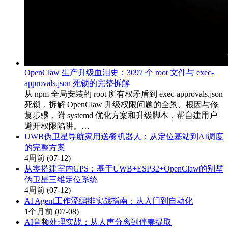
OpenClaw 生产升级血泪史：3097 个 root 文件与 exec-
approvals.json 死锁的完整拆解
从 npm 全局安装的 root 所有权矛盾到 exec-approvals.json
死锁，拆解 OpenClaw 升级权限问题的全景、根因与修
复步骤，附 systemd 优化方案和升级脚本，帮自建用户
避开权限陷阱。…
UWB伪卫星导航家用送餐机器人：从定位基站到AI调度
的完整方案
4周前
(07-12)
从零搭建室内GPS：基于UWB+ESP32+OpenClaw的别墅
伪卫星三维定位系统
4周前
(07-12)
AI Agent工作流编排实战指南：从入门到自动化
1个月前
(07-08)
AI音频处理实战：从人声分离到伴奏提取