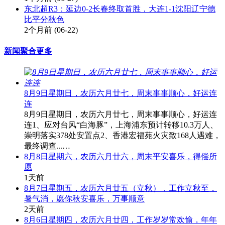
东北超R3：延边0-2长春终取首胜，大连1-1沈阳辽宁德
比平分秋色
2个月前
(06-22)
新闻聚合
更多
8月9日星期日，农历六月廿七，周末事事顺心，好运连
连
8月9日星期日，农历六月廿七，周末事事顺心，好运连
连1、应对台风“白海豚”，上海浦东预计转移10.3万人、
崇明落实378处安置点2、香港宏福苑火灾致168人遇难，
最终调查...…
8月8日星期六，农历六月廿六，周末平安喜乐，得偿所
愿
1天前
8月7日星期五，农历六月廿五（立秋），工作立秋至，
暑气消，愿你秋安喜乐，万事顺意
2天前
8月6日星期四，农历六月廿四，工作岁岁常欢愉，年年