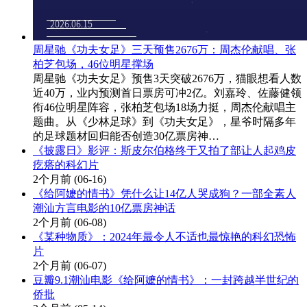
周星驰《功夫女足》三天预售2676万：周杰伦献唱、张
柏芝包场，46位明星撑场
周星驰《功夫女足》预售3天突破2676万，猫眼想看人数
近40万，业内预测首日票房可冲2亿。刘嘉玲、佐藤健领
衔46位明星阵容，张柏芝包场18场力挺，周杰伦献唱主
题曲。从《少林足球》到《功夫女足》，星爷时隔多年
的足球题材回归能否创造30亿票房神…
《披露日》影评：斯皮尔伯格终于又拍了部让人起鸡皮
疙瘩的科幻片
2个月前
(06-16)
《给阿嬷的情书》凭什么让14亿人哭成狗？一部全素人
潮汕方言电影的10亿票房神话
2个月前
(06-08)
《某种物质》：2024年最令人不适也最惊艳的科幻恐怖
片
2个月前
(06-07)
豆瓣9.1潮汕电影《给阿嬷的情书》：一封跨越半世纪的
侨批