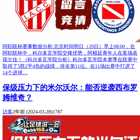
阿职联杯赛事数据分析:北京时间明日（29日）早上08:00，在
阿职联杯中，科尔多瓦学院交锋优势，阿根廷青年人在客场表
现欠佳！《科尔多瓦学院分析》科尔多瓦学院本赛季在联赛中
取得了5胜2平4负的战绩，排名第11位。在11场比赛中打进了
14个进球…
保级压力下的米尔沃尔：能否逆袭西布罗
姆维奇？
访客
2年前
(2024-03-28)
1787