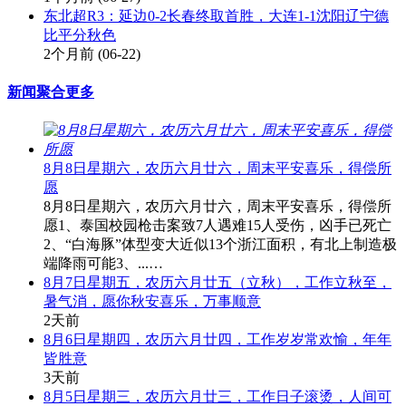
东北超R3：延边0-2长春终取首胜，大连1-1沈阳辽宁德
比平分秋色
2个月前
(06-22)
新闻聚合
更多
8月8日星期六，农历六月廿六，周末平安喜乐，得偿所
愿
8月8日星期六，农历六月廿六，周末平安喜乐，得偿所
愿1、泰国校园枪击案致7人遇难15人受伤，凶手已死亡
2、“白海豚”体型变大近似13个浙江面积，有北上制造极
端降雨可能3、...…
8月7日星期五，农历六月廿五（立秋），工作立秋至，
暑气消，愿你秋安喜乐，万事顺意
2天前
8月6日星期四，农历六月廿四，工作岁岁常欢愉，年年
皆胜意
3天前
8月5日星期三，农历六月廿三，工作日子滚烫，人间可