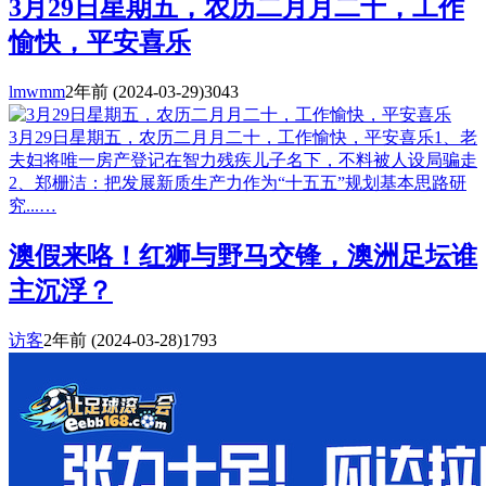
3月29日星期五，农历二月月二十，工作
愉快，平安喜乐
lmwmm
2年前
(2024-03-29)
3043
3月29日星期五，农历二月月二十，工作愉快，平安喜乐1、老
夫妇将唯一房产登记在智力残疾儿子名下，不料被人设局骗走
2、郑栅洁：把发展新质生产力作为“十五五”规划基本思路研
究...…
澳假来咯！红狮与野马交锋，澳洲足坛谁
主沉浮？
访客
2年前
(2024-03-28)
1793