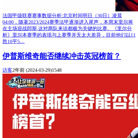
法国甲级联赛赛事数据分析:北京时间明日（30日）凌晨
04:00，随著2023/2024赛季法甲逐渐进入尾声，本周末里尔将
在主场迎战郎斯,这对两队来说都极为关键的比赛。《里尔分
析》里尔本赛季的表现与上赛季并无太大差异，目前他们以11
胜10平5…
伊普斯维奇能否继续冲击英冠榜首？
访客
2年前
(2024-03-29)
1548