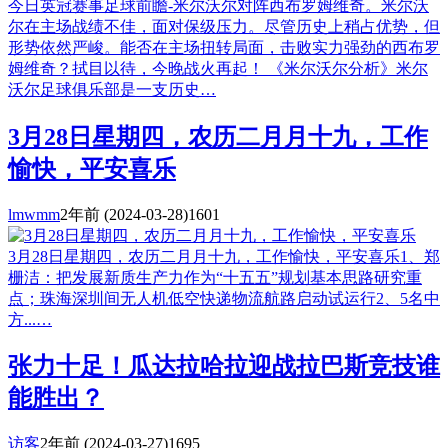
今日英冠赛事足球前瞻-米尔沃尔对阵西布罗姆维奇。米尔沃
尔在主场战绩不佳，面对保级压力。尽管历史上稍占优势，但
形势依然严峻。能否在主场扭转局面，击败实力强劲的西布罗
姆维奇？拭目以待，今晚战火再起！ 《米尔沃尔分析》米尔
沃尔足球俱乐部是一支历史…
3月28日星期四，农历二月月十九，工作
愉快，平安喜乐
lmwmm
2年前
(2024-03-28)
1601
3月28日星期四，农历二月月十九，工作愉快，平安喜乐1、郑
栅洁：把发展新质生产力作为“十五五”规划基本思路研究重
点；珠海深圳间无人机低空快递物流航路启动试运行2、5名中
方...…
张力十足！瓜达拉哈拉迎战拉巴斯竞技谁
能胜出？
访客
2年前
(2024-03-27)
1695