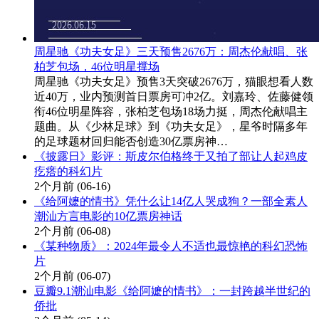
周星驰《功夫女足》三天预售2676万：周杰伦献唱、张
柏芝包场，46位明星撑场
周星驰《功夫女足》预售3天突破2676万，猫眼想看人数
近40万，业内预测首日票房可冲2亿。刘嘉玲、佐藤健领
衔46位明星阵容，张柏芝包场18场力挺，周杰伦献唱主
题曲。从《少林足球》到《功夫女足》，星爷时隔多年
的足球题材回归能否创造30亿票房神…
《披露日》影评：斯皮尔伯格终于又拍了部让人起鸡皮
疙瘩的科幻片
2个月前
(06-16)
《给阿嬷的情书》凭什么让14亿人哭成狗？一部全素人
潮汕方言电影的10亿票房神话
2个月前
(06-08)
《某种物质》：2024年最令人不适也最惊艳的科幻恐怖
片
2个月前
(06-07)
豆瓣9.1潮汕电影《给阿嬷的情书》：一封跨越半世纪的
侨批