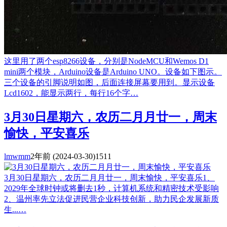
这里用了两个esp8266设备，分别是NodeMCU和Wemos D1
mini两个模块，Arduino设备是Arduino UNO。设备如下图示。
三个设备的引脚说明如图，后面连接屏幕要用到。显示设备
Lcd1602，能显示两行，每行16个字…
3月30日星期六，农历二月月廿一，周末
愉快，平安喜乐
lmwmm
2年前
(2024-03-30)
1511
3月30日星期六，农历二月月廿一，周末愉快，平安喜乐1、
2029年全球时钟或将删去1秒，计算机系统和精密技术受影响
2、温州率先立法促进民营企业科技创新，助力民企发展新质
生...…