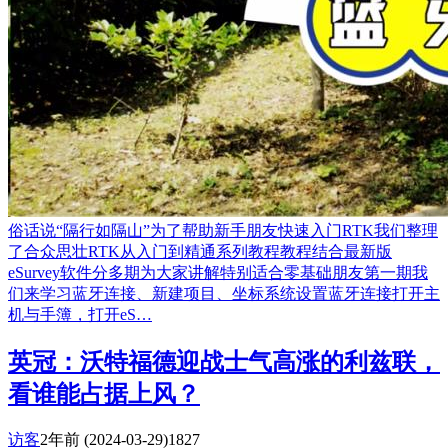
俗话说“隔行如隔山”为了帮助新手朋友快速入门RTK我们整理
了合众思壮RTK从入门到精通系列教程教程结合最新版
eSurvey软件分多期为大家讲解特别适合零基础朋友第一期我
们来学习蓝牙连接、新建项目、坐标系统设置蓝牙连接打开主
机与手簿，打开eS…
英冠：沃特福德迎战士气高涨的利兹联，
看谁能占据上风？
访客
2年前
(2024-03-29)
1827