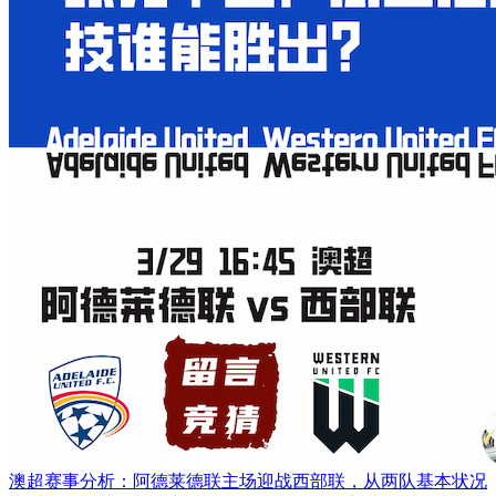
澳超赛事分析：阿德莱德联主场迎战西部联，从两队基本状况