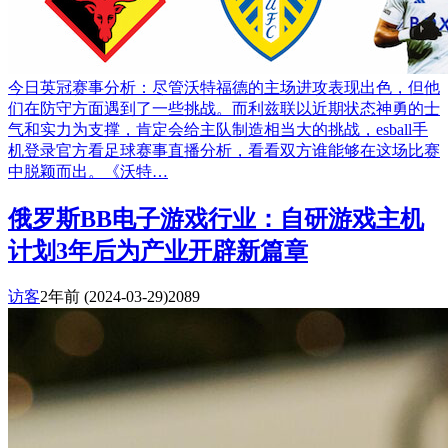
今日英冠赛事分析：尽管沃特福德的主场进攻表现出色，但他
们在防守方面遇到了一些挑战。而利兹联以近期状态神勇的士
气和实力为支撑，肯定会给主队制造相当大的挑战，esball手
机登录官方看足球赛事直播分析，看看双方谁能够在这场比赛
中脱颖而出。《沃特…
俄罗斯BB电子游戏行业：自研游戏主机
计划3年后为产业开辟新篇章
访客
2年前
(2024-03-29)
2089