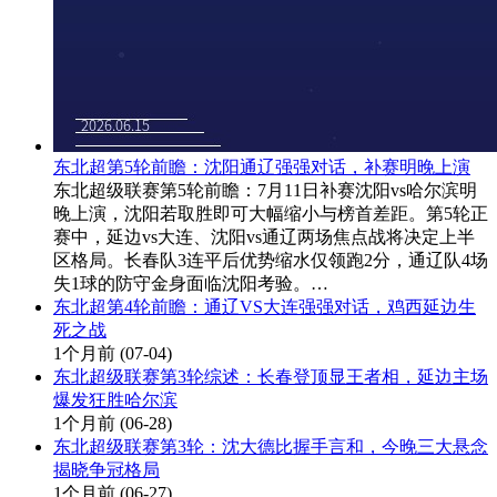
东北超第5轮前瞻：沈阳通辽强强对话，补赛明晚上演
东北超级联赛第5轮前瞻：7月11日补赛沈阳vs哈尔滨明
晚上演，沈阳若取胜即可大幅缩小与榜首差距。第5轮正
赛中，延边vs大连、沈阳vs通辽两场焦点战将决定上半
区格局。长春队3连平后优势缩水仅领跑2分，通辽队4场
失1球的防守金身面临沈阳考验。…
东北超第4轮前瞻：通辽VS大连强强对话，鸡西延边生
死之战
1个月前
(07-04)
东北超级联赛第3轮综述：长春登顶显王者相，延边主场
爆发狂胜哈尔滨
1个月前
(06-28)
东北超级联赛第3轮：沈大德比握手言和，今晚三大悬念
揭晓争冠格局
1个月前
(06-27)