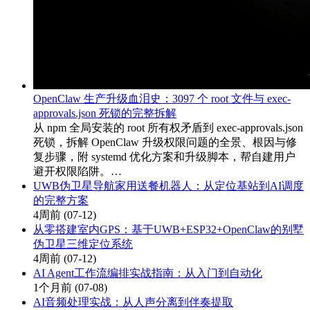
OpenClaw 生产升级血泪史：3097 个 root 文件与 exec-
approvals.json 死锁的完整拆解
从 npm 全局安装的 root 所有权矛盾到 exec-approvals.json
死锁，拆解 OpenClaw 升级权限问题的全景、根因与修
复步骤，附 systemd 优化方案和升级脚本，帮自建用户
避开权限陷阱。…
UWB伪卫星导航家用送餐机器人：从定位基站到AI调度
的完整方案
4周前
(07-12)
从零搭建室内GPS：基于UWB+ESP32+OpenClaw的别墅
伪卫星三维定位系统
4周前
(07-12)
AI Agent工作流编排实战指南：从入门到自动化
1个月前
(07-08)
AI音频处理实战：从人声分离到伴奏提取