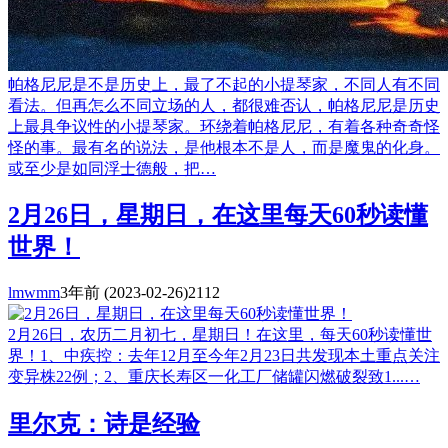
帕格尼尼是不是历史上，最了不起的小提琴家，不同人有不同
看法。但再怎么不同立场的人，都很难否认，帕格尼尼是历史
上最具争议性的小提琴家。环绕着帕格尼尼，有着各种奇奇怪
怪的事。最有名的说法，是他根本不是人，而是魔鬼的化身。
或至少是如同浮士德般，把…
2月26日，星期日，在这里每天60秒读懂
世界！
lmwmm
3年前
(2023-02-26)
2112
2月26日，农历二月初七，星期日！在这里，每天60秒读懂世
界！1、中疾控：去年12月至今年2月23日共发现本土重点关注
变异株22例；2、重庆长寿区一化工厂储罐闪燃破裂致1...…
里尔克：诗是经验