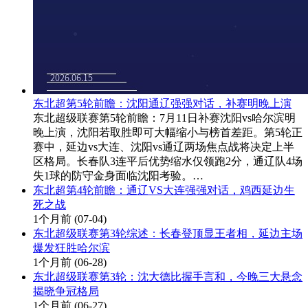
东北超第5轮前瞻：沈阳通辽强强对话，补赛明晚上演
东北超级联赛第5轮前瞻：7月11日补赛沈阳vs哈尔滨明
晚上演，沈阳若取胜即可大幅缩小与榜首差距。第5轮正
赛中，延边vs大连、沈阳vs通辽两场焦点战将决定上半
区格局。长春队3连平后优势缩水仅领跑2分，通辽队4场
失1球的防守金身面临沈阳考验。…
东北超第4轮前瞻：通辽VS大连强强对话，鸡西延边生
死之战
1个月前
(07-04)
东北超级联赛第3轮综述：长春登顶显王者相，延边主场
爆发狂胜哈尔滨
1个月前
(06-28)
东北超级联赛第3轮：沈大德比握手言和，今晚三大悬念
揭晓争冠格局
1个月前
(06-27)