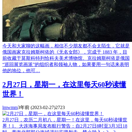
今天和大家聊的这幅画，相信不少朋友都不会太陌生，它就是
俄国画家克拉姆斯柯依的《无名女郎》，完成于 1883 年，目
前收藏于莫斯科特列恰科夫美术博物馆。克拉姆斯柯依是俄国
“巡回展览画派”的组织者和领袖人物，如果要用一句话来表明
他的地位，他可…
2月27日，星期一，在这里每天60秒读懂
世界！
lmwmm
3年前
(2023-02-27)
2723
2月27日，农历二月初八，星期一！在这里，每天60秒读懂世
界！1、大连海事局发布航行警告：自2月27日8时至3月3日18