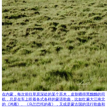
在内蒙，每次前往草原深处的某个苏木，皮肤晒得黑黝黝的司
机，总是在车上听着各式各样的蒙语歌曲，比如红遍大江南北
的《鸿雁》、《乌兰巴托的夜》，又或是蒙古国的流行歌曲和