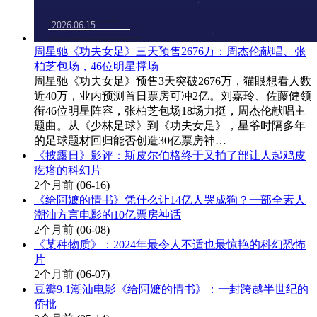
周星驰《功夫女足》三天预售2676万：周杰伦献唱、张
柏芝包场，46位明星撑场
周星驰《功夫女足》预售3天突破2676万，猫眼想看人数
近40万，业内预测首日票房可冲2亿。刘嘉玲、佐藤健领
衔46位明星阵容，张柏芝包场18场力挺，周杰伦献唱主
题曲。从《少林足球》到《功夫女足》，星爷时隔多年
的足球题材回归能否创造30亿票房神…
《披露日》影评：斯皮尔伯格终于又拍了部让人起鸡皮
疙瘩的科幻片
2个月前
(06-16)
《给阿嬷的情书》凭什么让14亿人哭成狗？一部全素人
潮汕方言电影的10亿票房神话
2个月前
(06-08)
《某种物质》：2024年最令人不适也最惊艳的科幻恐怖
片
2个月前
(06-07)
豆瓣9.1潮汕电影《给阿嬷的情书》：一封跨越半世纪的
侨批