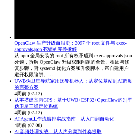
OpenClaw 生产升级血泪史：3097 个 root 文件与 exec-
approvals.json 死锁的完整拆解
从 npm 全局安装的 root 所有权矛盾到 exec-approvals.json
死锁，拆解 OpenClaw 升级权限问题的全景、根因与修
复步骤，附 systemd 优化方案和升级脚本，帮自建用户
避开权限陷阱。…
UWB伪卫星导航家用送餐机器人：从定位基站到AI调度
的完整方案
4周前
(07-12)
从零搭建室内GPS：基于UWB+ESP32+OpenClaw的别墅
伪卫星三维定位系统
4周前
(07-12)
AI Agent工作流编排实战指南：从入门到自动化
4周前
(07-08)
AI音频处理实战：从人声分离到伴奏提取