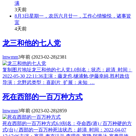
满
3天前
8月3日星期一，农历六月廿一，工作心情愉悦，诸事皆
宜
4天前
龙三和他的七人党
lmwmm
3年前
(2023-02-28)
2381
复制图片地址龙三和他的七人党1.0别名：状态：超清 时间：
2022-05-30 22:11:36主演：藤龙也,樋浦勉,伊藤幸純,胜村政信
导演：北野武类型：喜剧片 扩展：未知 …
死在西部的一百万种方式
lmwmm
3年前
(2023-02-28)
2859
死在西部的一百万种方式6.9别名：夺命西(港) / 百万种硬的方
式(台) / 西部的一百万种死法状态：超清 时间：2022-04-07