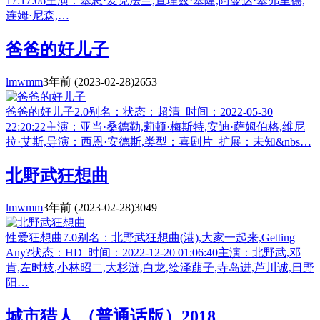
17:17:06主演：塞思·麦克法兰,查理兹·塞隆,阿曼达·塞弗里德,
连姆·尼森,…
爸爸的好儿子
lmwmm
3年前
(2023-02-28)
2653
爸爸的好儿子2.0别名：状态：超清 时间：2022-05-30
22:20:22主演：亚当·桑德勒,莉顿·梅斯特,安迪·萨姆伯格,维尼
拉·艾斯,导演：西恩·安德斯,类型：喜剧片 扩展：未知&nbs…
北野武狂想曲
lmwmm
3年前
(2023-02-28)
3049
性爱狂想曲7.0别名：北野武狂想曲(港),大家一起来,Getting
Any?状态：HD 时间：2022-12-20 01:06:40主演：北野武,邓
肯,左时枝,小林昭二,大杉涟,白龙,绘泽萠子,寺岛进,芦川诚,日野
阳…
城市猎人 （普通话版）2018