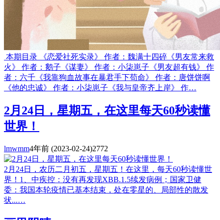
本期目录 《恋爱社死实录》 作者：魏满十四碎《男友常来救
火》 作者：鹅子《谋妻》 作者：小柒崽子《男友超有钱》 作
者：六千《我靠狗血故事在暴君手下苟命》 作者：唐饼饼啊
《他的忠诚》 作者：小柒崽子《我与皇帝齐上岸》 作…
2月24日，星期五，在这里每天60秒读懂
世界！
lmwmm
4年前
(2023-02-24)
2772
2月24日，农历二月初五，星期五！在这里，每天60秒读懂世
界！1、中疾控：没有再发现XBB.1.5续发病例；国家卫健
委：我国本轮疫情已基本结束，处在零星的、局部性的散发
状...…