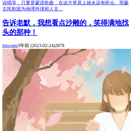
说唱等，只要是蒙语歌曲，在这片草原上就永远有听众。而蒙
古民歌因为地理环境和人文…
告诉老默，我想看点沙雕的，笑得满地找
头的那种！
lmwmm
3年前
(2023-02-24)
2878