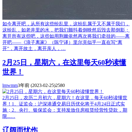
如今离开吧，从所有这些纷乱里，这纷乱属于又不属于我们，
这纷乱，如老井里的水，把我们颤抖着倒映然后毁去那倒影；
离开所有这些吧，这些如用荆棘依然再次将我们牵挂的——离
开吧——《浪子离家》（陈宁译）里尔克似乎一直在写“离
开”，离开故土，离开亲人，…
2月25日，星期六，在这里每天60秒读懂
世界！
lmwmm
3年前
(2023-02-25)
2580
2月25日，农历二月初六，星期六！在这里，每天60秒读懂世
界！1、证监会：沪深港通交易日历优化将于4月24日正式实
施；2、央行、银保监会：支持发放住房租赁经营性贷款，期
限...…
辽阔而忧伤