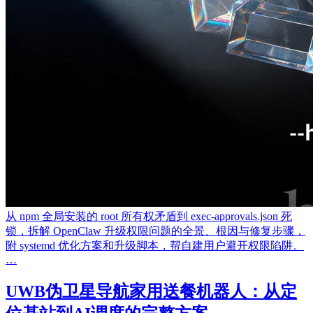
从 npm 全局安装的 root 所有权矛盾到 exec-approvals.json 死
锁，拆解 OpenClaw 升级权限问题的全景、根因与修复步骤，
附 systemd 优化方案和升级脚本，帮自建用户避开权限陷阱。
…
UWB伪卫星导航家用送餐机器人：从定