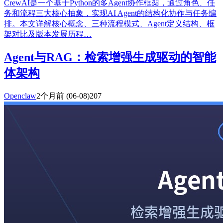
CrewAI是一个基于Python的多Agent协作框架，通过角色、任
务和流程三大核心抽象，实现AI Agent的结构化协作与任务编
排。本文详解核心概念、三种流程模式、Agent定义结构、框
架对比及版本发展历程…
Agent与RAG：检索增强生成驱动的智能
体架构
Openclaw
2个月前
(06-08)
207