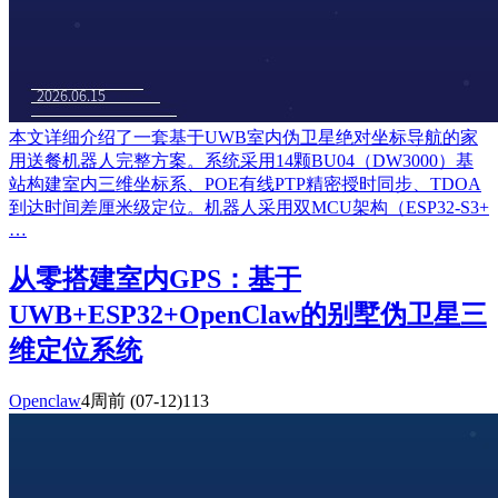
本文详细介绍了一套基于UWB室内伪卫星绝对坐标导航的家
用送餐机器人完整方案。系统采用14颗BU04（DW3000）基
站构建室内三维坐标系、POE有线PTP精密授时同步、TDOA
到达时间差厘米级定位。机器人采用双MCU架构（ESP32-S3+
…
从零搭建室内GPS：基于
UWB+ESP32+OpenClaw的别墅伪卫星三
维定位系统
Openclaw
4周前
(07-12)
113