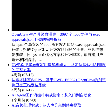
OpenClaw 生产升级血泪史：3097 个 root 文件与 exec-
approvals.json 死锁的完整拆解
从 npm 全局安装的 root 所有权矛盾到 exec-approvals.json
死锁，拆解 OpenClaw 升级权限问题的全景、根因与修
复步骤，附 systemd 优化方案和升级脚本，帮自建用户
避开权限陷阱。…
UWB伪卫星导航家用送餐机器人：从定位基站到AI调度
的完整方案
4周前
(07-12)
从零搭建室内GPS：基于UWB+ESP32+OpenClaw的别墅
伪卫星三维定位系统
4周前
(07-12)
AI Agent工作流编排实战指南：从入门到自动化
1个月前
(07-08)
AI音频处理实战：从人声分离到伴奏提取