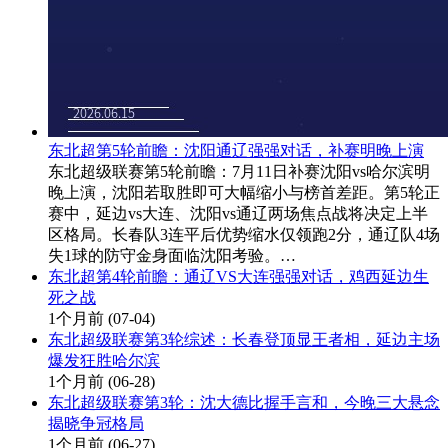
东北超第5轮前瞻：沈阳通辽强强对话，补赛明晚上演
东北超级联赛第5轮前瞻：7月11日补赛沈阳vs哈尔滨明
晚上演，沈阳若取胜即可大幅缩小与榜首差距。第5轮正
赛中，延边vs大连、沈阳vs通辽两场焦点战将决定上半
区格局。长春队3连平后优势缩水仅领跑2分，通辽队4场
失1球的防守金身面临沈阳考验。…
东北超第4轮前瞻：通辽VS大连强强对话，鸡西延边生
死之战
1个月前
(07-04)
东北超级联赛第3轮综述：长春登顶显王者相，延边主场
爆发狂胜哈尔滨
1个月前
(06-28)
东北超级联赛第3轮：沈大德比握手言和，今晚三大悬念
揭晓争冠格局
1个月前
(06-27)