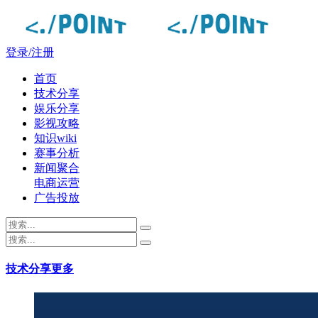
登录/注册
首页
技术分享
娱乐分享
影视攻略
知识wiki
赛事分析
新闻聚合
电商运营
广告投放
技术分享
更多
点度-lmwmm.com - 每日