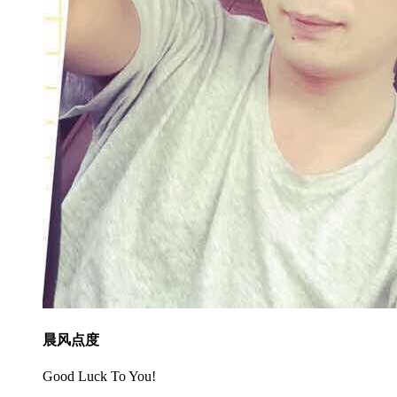
晨风点度
Good Luck To You!