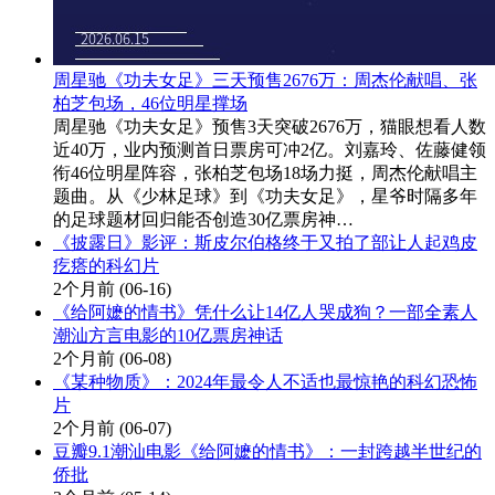
周星驰《功夫女足》三天预售2676万：周杰伦献唱、张
柏芝包场，46位明星撑场
周星驰《功夫女足》预售3天突破2676万，猫眼想看人数
近40万，业内预测首日票房可冲2亿。刘嘉玲、佐藤健领
衔46位明星阵容，张柏芝包场18场力挺，周杰伦献唱主
题曲。从《少林足球》到《功夫女足》，星爷时隔多年
的足球题材回归能否创造30亿票房神…
《披露日》影评：斯皮尔伯格终于又拍了部让人起鸡皮
疙瘩的科幻片
2个月前
(06-16)
《给阿嬷的情书》凭什么让14亿人哭成狗？一部全素人
潮汕方言电影的10亿票房神话
2个月前
(06-08)
《某种物质》：2024年最令人不适也最惊艳的科幻恐怖
片
2个月前
(06-07)
豆瓣9.1潮汕电影《给阿嬷的情书》：一封跨越半世纪的
侨批