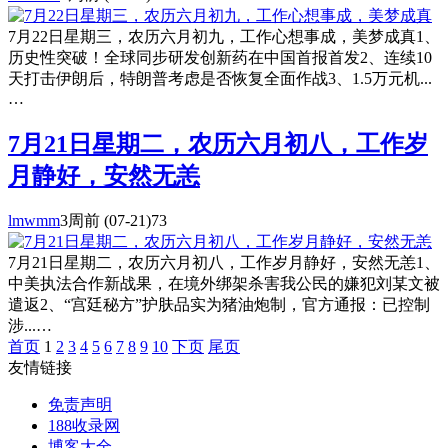
7月22日星期三，农历六月初九，工作心想事成，美梦成真1、
历史性突破！全球同步研发创新药在中国首报首发2、连续10
天打击伊朗后，特朗普考虑是否恢复全面作战3、1.5万元机...
…
7月21日星期二，农历六月初八，工作岁
月静好，安然无恙
lmwmm
3周前
(07-21)
73
7月21日星期二，农历六月初八，工作岁月静好，安然无恙1、
中美执法合作新战果，在境外绑架杀害我公民的嫌犯刘某文被
遣返2、“宫廷秘方”护肤品实为猪油炮制，官方通报：已控制
涉...…
首页
1
2
3
4
5
6
7
8
9
10
下页
尾页
友情链接
免责声明
188收录网
博客大全