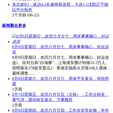
东北超R3：延边0-2长春终取首胜，大连1-1沈阳辽宁德
比平分秋色
2个月前
(06-22)
新闻聚合
更多
8月9日星期日，农历六月廿七，周末事事顺心，好运连
连
8月9日星期日，农历六月廿七，周末事事顺心，好运连
连1、应对台风“白海豚”，上海浦东预计转移10.3万人、
崇明落实378处安置点2、香港宏福苑火灾致168人遇难，
最终调查...…
8月8日星期六，农历六月廿六，周末平安喜乐，得偿所
愿
1天前
8月7日星期五，农历六月廿五（立秋），工作立秋至，
暑气消，愿你秋安喜乐，万事顺意
2天前
8月6日星期四，农历六月廿四，工作岁岁常欢愉，年年