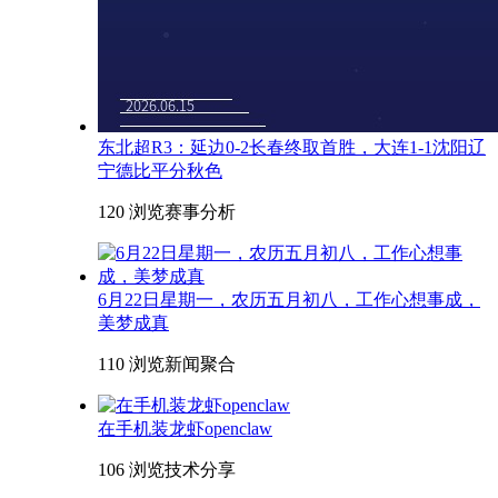
东北超R3：延边0-2长春终取首胜，大连1-1沈阳辽
宁德比平分秋色
120 浏览
赛事分析
6月22日星期一，农历五月初八，工作心想事成，
美梦成真
110 浏览
新闻聚合
在手机装龙虾openclaw
106 浏览
技术分享