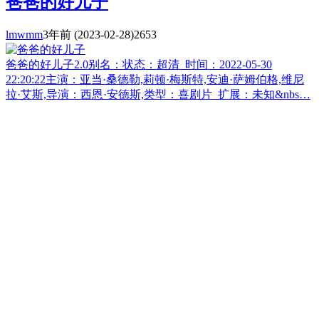
爸爸的好儿子
lmwmm
3年前
(2023-02-28)
2653
爸爸的好儿子2.0别名：状态：超清 时间：2022-05-30
22:20:22主演：亚当·桑德勒,莉顿·梅斯特,安迪·萨姆伯格,维尼
拉·艾斯,导演：西恩·安德斯,类型：喜剧片 扩展：未知&nbs…