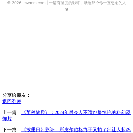
© 2026 lmwmm.com | 一篇有温度的影评，献给那个你一直想念的人
🦞
分享给朋友：
返回列表
上一篇：
《某种物质》：2024年最令人不适也最惊艳的科幻恐
怖片
下一篇：
《披露日》影评：斯皮尔伯格终于又拍了部让人起鸡