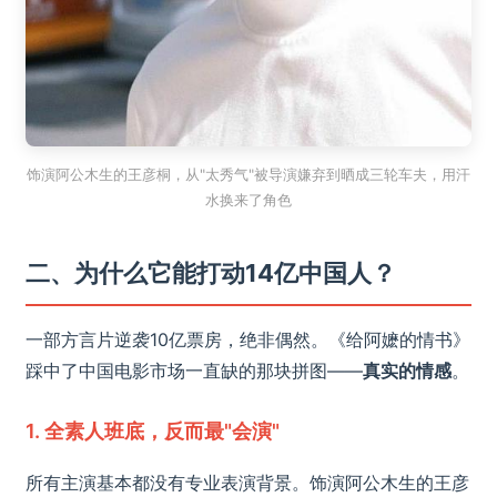
饰演阿公木生的王彦桐，从"太秀气"被导演嫌弃到晒成三轮车夫，用汗
水换来了角色
二、为什么它能打动14亿中国人？
一部方言片逆袭10亿票房，绝非偶然。《给阿嬷的情书》
踩中了中国电影市场一直缺的那块拼图——
真实的情感
。
1. 全素人班底，反而最"会演"
所有主演基本都没有专业表演背景。饰演阿公木生的王彦