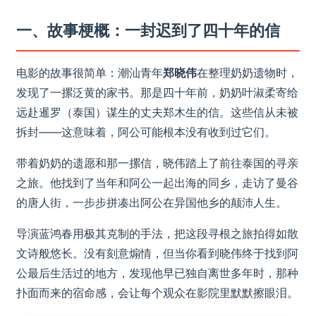
一、故事梗概：一封迟到了四十年的信
电影的故事很简单：潮汕青年
郑晓伟
在整理奶奶遗物时，
发现了一摞泛黄的家书。那是四十年前，奶奶叶淑柔寄给
远赴暹罗（泰国）谋生的丈夫郑木生的信。这些信从未被
拆封——这意味着，阿公可能根本没有收到过它们。
带着奶奶的遗愿和那一摞信，晓伟踏上了前往泰国的寻亲
之旅。他找到了当年和阿公一起出海的同乡，走访了曼谷
的唐人街，一步步拼凑出阿公在异国他乡的颠沛人生。
导演蓝鸿春用极其克制的手法，把这段寻根之旅拍得如散
文诗般悠长。没有刻意煽情，但当你看到晓伟终于找到阿
公最后生活过的地方，发现他早已独自离世多年时，那种
扑面而来的宿命感，会让每个观众在影院里默默擦眼泪。