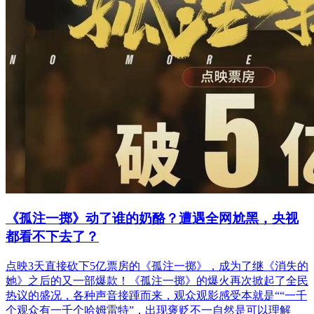
《孤注一掷》动了谁的奶酪？遭遇全网尬黑，央视
都看不下去了？
点映3天直接砍下5亿票房的《孤注一掷》，成为了继《消失的
她》之后的又一部爆款！《孤注一掷》的爆火再次掀起了全民
热议的盛况，各种声音接踵而来，观众观影感受本就是““一千
个观众有一千个哈姆雷特”，出现褒贬不一自然是可以理解