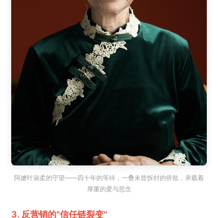
阿嬷叶淑柔的守望——四十年的等待，一叠未曾拆封的侨批，承载着
厚重的爱与思念
3. 反营销的"信任链裂变"