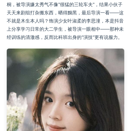
桐，被导演嫌太秀气不像"很猛的三轮车夫"，结果小伙子
天天来剧组打杂搬东西，晒得黝黑，最后导演一看——这
不就是木生本人吗？饰演少女叶淑柔的李思潼，本是抖音
上分享学习日常的大二学生，被导演一眼相中——那种未
经训练的清澈感，反而比科班出身的"演技"更有说服力。