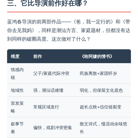
三、它比导演前作好在哪？
蓝鸿春导演的前两部作品——《爸，我一定行的》和《带
你去见我妈》，同样是潮汕方言、家庭题材，但都没有达
到同样的破圈高度。这次做对了什么？
维度
前作
《给阿嬷的情书》
情感内
父子/家庭代际冲突
民族离散+家国怀乡
核
地域性
强，潮汕话难懂
弱化，但保留文化底色
宣发策
常规区域发行
超长点映+信任链裂变
略
叙事节
散文诗式，慢流动余味悠
偏快，戏剧冲突密集
奏
长