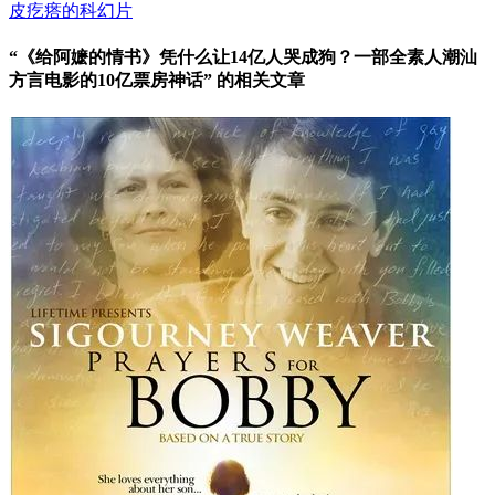
皮疙瘩的科幻片
“《给阿嬷的情书》凭什么让14亿人哭成狗？一部全素人潮汕
方言电影的10亿票房神话” 的相关文章