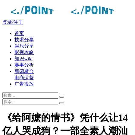
登录/注册
首页
技术分享
娱乐分享
影视攻略
知识wiki
赛事分析
新闻聚合
电商运营
广告投放
《给阿嬷的情书》凭什么让14
亿人哭成狗？一部全素人潮汕