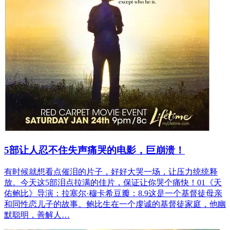
5部让人忍不住失声痛哭的电影，巨崩溃！
有时候就想看点催泪的片子，好好大哭一场，让压力统统释
放。今天这5部泪点拉满的佳片，保证让你哭个痛快！01《天
佑鲍比》导演：拉塞尔·穆卡希豆瓣：8.9‍‍‍这是一个基督徒母亲
和同性恋儿子的故事。鲍比生在一个虔诚的基督徒家庭，他幽
默聪明，善解人…