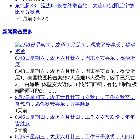
东北超R3：延边0-2长春终取首胜，大连1-1沈阳辽宁德
比平分秋色
2个月前
(06-22)
新闻聚合
更多
8月8日星期六，农历六月廿六，周末平安喜乐，得偿所
愿
8月8日星期六，农历六月廿六，周末平安喜乐，得偿所
愿1、泰国校园枪击案致7人遇难15人受伤，凶手已死亡
2、“白海豚”体型变大近似13个浙江面积，有北上制造极
端降雨可能3、...…
8月7日星期五，农历六月廿五（立秋），工作立秋至，
暑气消，愿你秋安喜乐，万事顺意
1天前
8月6日星期四，农历六月廿四，工作岁岁常欢愉，年年
皆胜意
2天前
8月5日星期三，农历六月廿三，工作日子滚烫，人间可