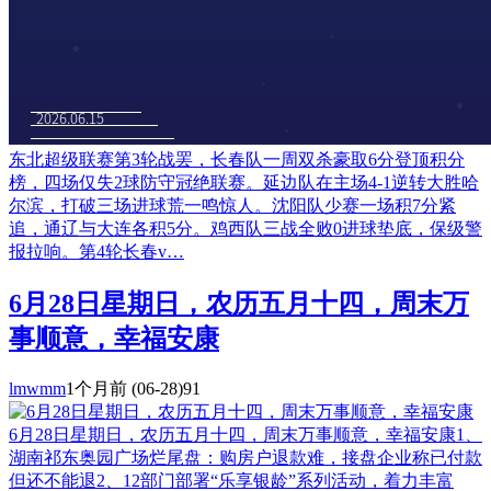
东北超级联赛第3轮战罢，长春队一周双杀豪取6分登顶积分
榜，四场仅失2球防守冠绝联赛。延边队在主场4-1逆转大胜哈
尔滨，打破三场进球荒一鸣惊人。沈阳队少赛一场积7分紧
追，通辽与大连各积5分。鸡西队三战全败0进球垫底，保级警
报拉响。第4轮长春v…
6月28日星期日，农历五月十四，周末万
事顺意，幸福安康
lmwmm
1个月前
(06-28)
91
6月28日星期日，农历五月十四，周末万事顺意，幸福安康1、
湖南祁东奥园广场烂尾盘：购房户退款难，接盘企业称已付款
但还不能退2、12部门部署“乐享银龄”系列活动，着力丰富