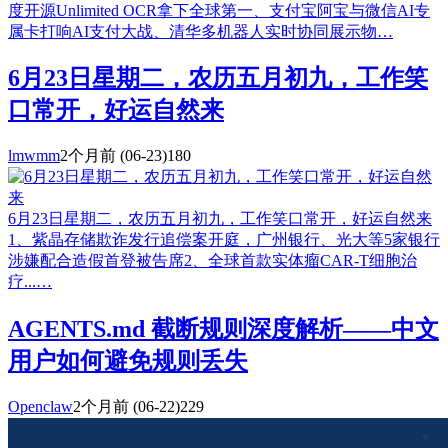
度开源Unlimited OCR拿下全球第一、支付宝阿宝与微信AI专
属卡打响AI支付大战、清华多机器人实时协同展示物…
6月23日星期二，农历五月初九，工作笑
口常开，好运自然来
lmwmm
2个月前
(06-23)
180
6月23日星期二，农历五月初九，工作笑口常开，好运自然来
1、紫晶存储欺诈发行追偿案开庭，广州银行、光大等5家银行
涉嫌配合造假首登被告席2、全球首款实体瘤CAR-T细胞治
疗...…
AGENTS.md 截断规则深度解析——中文
用户如何避免规则丢失
Openclaw
2个月前
(06-22)
229