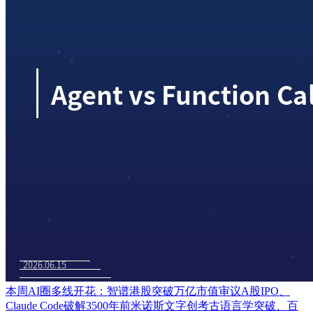
本周AI圈多线开花：智谱港股突破万亿市值审议A股IPO、
Claude Code破解3500年前米诺斯文字创考古语言学突破、百