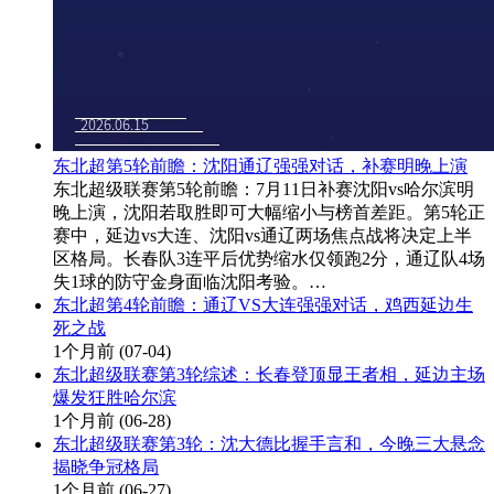
东北超第5轮前瞻：沈阳通辽强强对话，补赛明晚上演
东北超级联赛第5轮前瞻：7月11日补赛沈阳vs哈尔滨明
晚上演，沈阳若取胜即可大幅缩小与榜首差距。第5轮正
赛中，延边vs大连、沈阳vs通辽两场焦点战将决定上半
区格局。长春队3连平后优势缩水仅领跑2分，通辽队4场
失1球的防守金身面临沈阳考验。…
东北超第4轮前瞻：通辽VS大连强强对话，鸡西延边生
死之战
1个月前
(07-04)
东北超级联赛第3轮综述：长春登顶显王者相，延边主场
爆发狂胜哈尔滨
1个月前
(06-28)
东北超级联赛第3轮：沈大德比握手言和，今晚三大悬念
揭晓争冠格局
1个月前
(06-27)