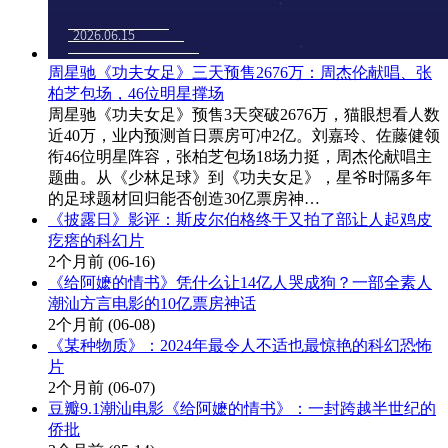
周星驰《功夫女足》三天预售2676万：周杰伦献唱、张
柏芝包场，46位明星撑场
周星驰《功夫女足》预售3天突破2676万，猫眼想看人数
近40万，业内预测首日票房可冲2亿。刘嘉玲、佐藤健领
衔46位明星阵容，张柏芝包场18场力挺，周杰伦献唱主
题曲。从《少林足球》到《功夫女足》，星爷时隔多年
的足球题材回归能否创造30亿票房神…
《披露日》影评：斯皮尔伯格终于又拍了部让人起鸡皮
疙瘩的科幻片
2个月前
(06-16)
《给阿嬷的情书》凭什么让14亿人哭成狗？一部全素人
潮汕方言电影的10亿票房神话
2个月前
(06-08)
《某种物质》：2024年最令人不适也最惊艳的科幻恐怖
片
2个月前
(06-07)
豆瓣9.1潮汕电影《给阿嬷的情书》：一封跨越半世纪的
侨批