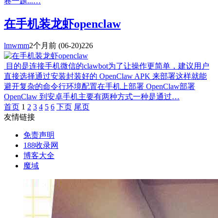
卷一题...…
在手机装龙虾openclaw
lmwmm
2个月前
(06-20)
226
目的是连接手机微信的clawbot为了让操作更简单，建议用户
直接选择通过安装封装好的 OpenClaw APK 来部署这样就能
避开复杂的命令行环境配置在手机上部署 OpenClaw部署
OpenClaw 到安卓手机主要有两种方式一种是通过…
首页
1
2
3
4
5
6
下页
尾页
友情链接
免责声明
188收录网
博客大全
魔域