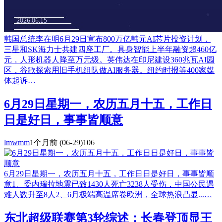
韩国总统李在明6月29日宣布800万亿韩元AI芯片投资计划，
三星和SK海力士共建四座工厂。具身智能上半年融资超460亿
元，人形机器人降至万元级。英伟达在印尼建设360兆瓦AI园
区，谷歌探索用旧手机组队做AI服务器。纽约时报等400家媒
体起诉…
6月29日星期一，农历五月十五，工作日
日是好日，事事皆顺意
lmwmm
1个月前
(06-29)
106
6月29日星期一，农历五月十五，工作日日是好日，事事皆顺
意1、委内瑞拉地震已致1430人死亡3238人受伤，中国公民遇
难人数升至8人2、6月极端高温席卷欧洲，全球热浪凸显...…
东北超级联赛第3轮综述：长春登顶显王