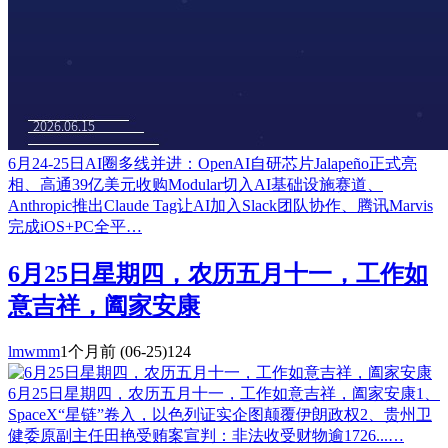
6月24-25日AI圈多线并进：OpenAI自研芯片Jalapeño正式亮
相、高通39亿美元收购Modular切入AI基础设施赛道、
Anthropic推出Claude Tag让AI加入Slack团队协作、腾讯Marvis
完成iOS+PC全平…
6月25日星期四，农历五月十一，工作如
意吉祥，阖家安康
lmwmm
1个月前
(06-25)
124
6月25日星期四，农历五月十一，工作如意吉祥，阖家安康1、
SpaceX“星链”卷入，以色列证实企图颠覆伊朗政权2、贵州卫
健委原副主任田艳受贿案宣判：非法收受财物逾1726...…