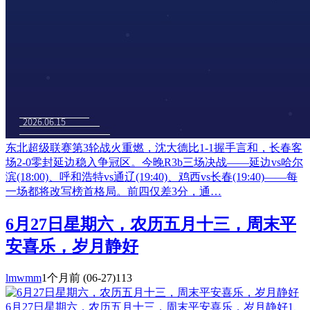
东北超级联赛第3轮战火重燃，沈大德比1-1握手言和，长春客
场2-0零封延边稳入争冠区。今晚R3b三场决战——延边vs哈尔
滨(18:00)、呼和浩特vs通辽(19:40)、鸡西vs长春(19:40)——每
一场都将改写榜首格局。前四仅差3分，通…
6月27日星期六，农历五月十三，周末平
安喜乐，岁月静好
lmwmm
1个月前
(06-27)
113
6月27日星期六，农历五月十三，周末平安喜乐，岁月静好1、