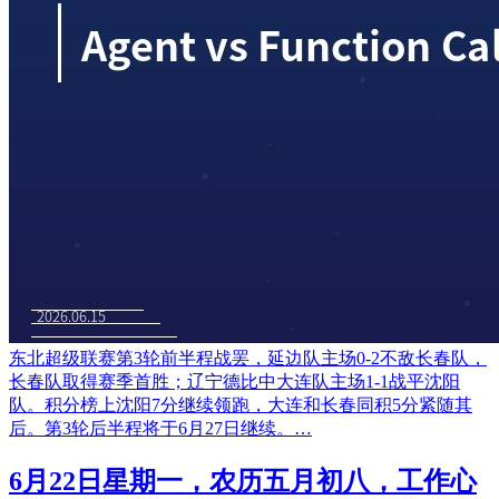
东北超级联赛第3轮前半程战罢，延边队主场0-2不敌长春队，
长春队取得赛季首胜；辽宁德比中大连队主场1-1战平沈阳
队。积分榜上沈阳7分继续领跑，大连和长春同积5分紧随其
后。第3轮后半程将于6月27日继续。…
6月22日星期一，农历五月初八，工作心