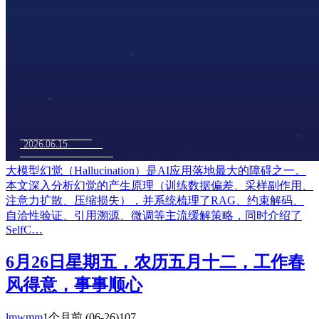
大模型幻觉（Hallucination）是AI应用落地最大的障碍之一。
本文深入分析幻觉的产生原理（训练数据偏差、采样副作用、
注意力扩散、压缩损失），并系统梳理了RAG、约束解码、
自洽性验证、引用溯源、微调等主流缓解策略，同时介绍了
SelfC…
6月26日星期五，农历五月十二，工作春
风得意，事事顺心
lmwmm
1个月前
(06-26)
107