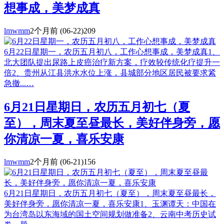
想事成，美梦成真
lmwmm
2个月前
(06-22)
209
6月22日星期一，农历五月初八，工作心想事成，美梦成真1、
北大团队提出尿路上皮癌治疗新方案，疗效较传统化疗提升一
倍2、贵州从江县洪水水位上涨，县城部分地区居民被要求紧
急撤...…
6月21日星期日，农历五月初七（夏
至），周末夏至昼最长，美好伴身旁，愿
你清凉一夏，喜乐安康
lmwmm
2个月前
(06-21)
156
6月21日星期日，农历五月初七（夏至），周末夏至昼最长，
美好伴身旁，愿你清凉一夏，喜乐安康1、玉渊谭天：中国在
为台湾岛以东海域的国土空间规划做准备2、云南中考历史试