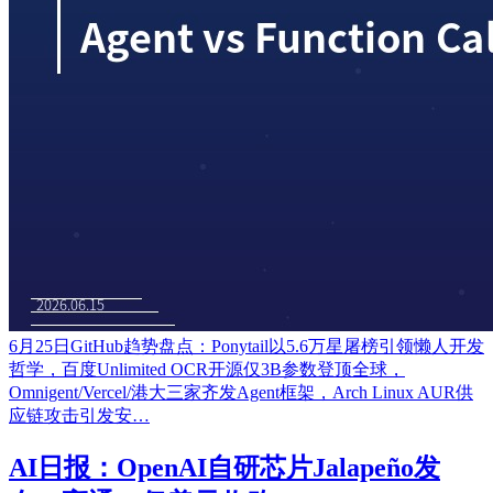
6月25日GitHub趋势盘点：Ponytail以5.6万星屠榜引领懒人开发
哲学，百度Unlimited OCR开源仅3B参数登顶全球，
Omnigent/Vercel/港大三家齐发Agent框架，Arch Linux AUR供
应链攻击引发安…
AI日报：OpenAI自研芯片Jalapeño发