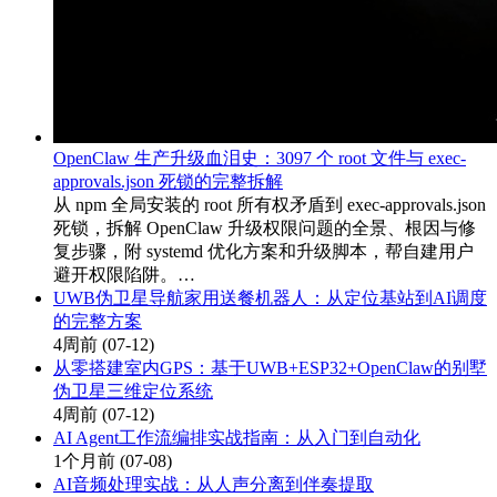
OpenClaw 生产升级血泪史：3097 个 root 文件与 exec-
approvals.json 死锁的完整拆解
从 npm 全局安装的 root 所有权矛盾到 exec-approvals.json
死锁，拆解 OpenClaw 升级权限问题的全景、根因与修
复步骤，附 systemd 优化方案和升级脚本，帮自建用户
避开权限陷阱。…
UWB伪卫星导航家用送餐机器人：从定位基站到AI调度
的完整方案
4周前
(07-12)
从零搭建室内GPS：基于UWB+ESP32+OpenClaw的别墅
伪卫星三维定位系统
4周前
(07-12)
AI Agent工作流编排实战指南：从入门到自动化
1个月前
(07-08)
AI音频处理实战：从人声分离到伴奏提取