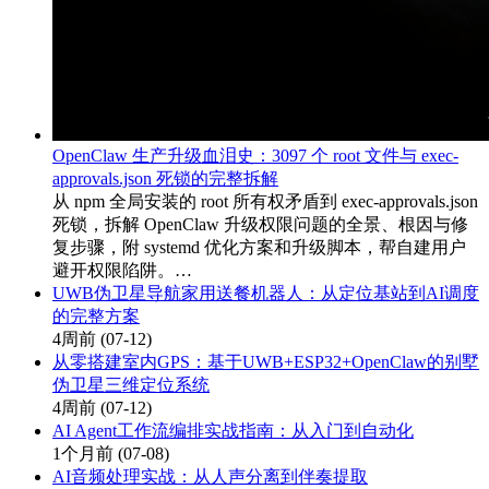
OpenClaw 生产升级血泪史：3097 个 root 文件与 exec-
approvals.json 死锁的完整拆解
从 npm 全局安装的 root 所有权矛盾到 exec-approvals.json
死锁，拆解 OpenClaw 升级权限问题的全景、根因与修
复步骤，附 systemd 优化方案和升级脚本，帮自建用户
避开权限陷阱。…
UWB伪卫星导航家用送餐机器人：从定位基站到AI调度
的完整方案
4周前
(07-12)
从零搭建室内GPS：基于UWB+ESP32+OpenClaw的别墅
伪卫星三维定位系统
4周前
(07-12)
AI Agent工作流编排实战指南：从入门到自动化
1个月前
(07-08)
AI音频处理实战：从人声分离到伴奏提取