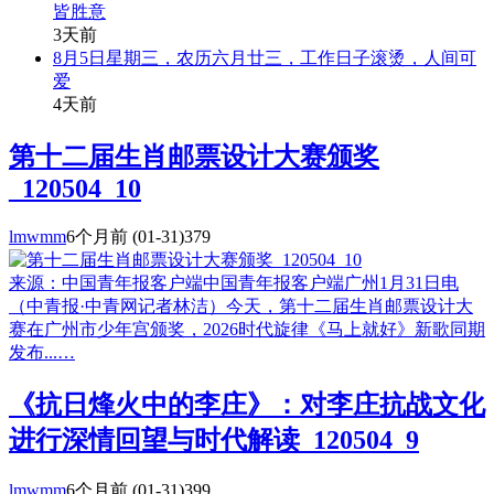
皆胜意
3天前
8月5日星期三，农历六月廿三，工作日子滚烫，人间可
爱
4天前
第十二届生肖邮票设计大赛颁奖
_120504_10
lmwmm
6个月前
(01-31)
379
来源：中国青年报客户端中国青年报客户端广州1月31日电
（中青报·中青网记者林洁）今天，第十二届生肖邮票设计大
赛在广州市少年宫颁奖，2026时代旋律《马上就好》新歌同期
发布...…
《抗日烽火中的李庄》：对李庄抗战文化
进行深情回望与时代解读_120504_9
lmwmm
6个月前
(01-31)
399