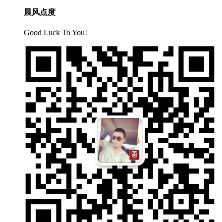
晨风点度
Good Luck To You!