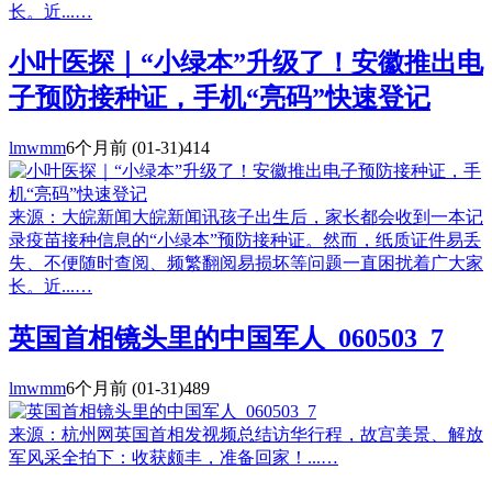
长。近...…
小叶医探｜“小绿本”升级了！安徽推出电
子预防接种证，手机“亮码”快速登记
lmwmm
6个月前
(01-31)
414
来源：大皖新闻大皖新闻讯孩子出生后，家长都会收到一本记
录疫苗接种信息的“小绿本”预防接种证。然而，纸质证件易丢
失、不便随时查阅、频繁翻阅易损坏等问题一直困扰着广大家
长。近...…
英国首相镜头里的中国军人_060503_7
lmwmm
6个月前
(01-31)
489
来源：杭州网英国首相发视频总结访华行程，故宫美景、解放
军风采全拍下：收获颇丰，准备回家！...…