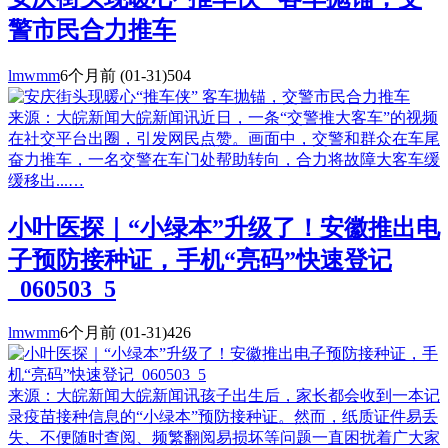
警市民合力推车
lmwmm
6个月前
(01-31)
504
来源：大皖新闻大皖新闻讯近日，一条“交警推大客车”的视频
在社交平台出圈，引发网民点赞。画面中，交警和群众在车尾
奋力推车，一名交警在车门处帮助转向，合力将故障大客车缓
缓移出...…
小叶医探｜“小绿本”升级了！安徽推出电
子预防接种证，手机“亮码”快速登记
_060503_5
lmwmm
6个月前
(01-31)
426
来源：大皖新闻大皖新闻讯孩子出生后，家长都会收到一本记
录疫苗接种信息的“小绿本”预防接种证。然而，纸质证件易丢
失、不便随时查阅、频繁翻阅易损坏等问题一直困扰着广大家