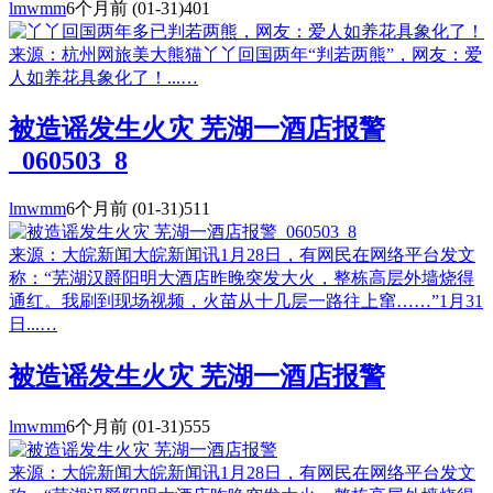
lmwmm
6个月前
(01-31)
401
来源：杭州网旅美大熊猫丫丫回国两年“判若两熊”，网友：爱
人如养花具象化了！...…
被造谣发生火灾 芜湖一酒店报警
_060503_8
lmwmm
6个月前
(01-31)
511
来源：大皖新闻大皖新闻讯1月28日，有网民在网络平台发文
称：“芜湖汉爵阳明大酒店昨晚突发大火，整栋高层外墙烧得
通红。我刷到现场视频，火苗从十几层一路往上窜……”1月31
日...…
被造谣发生火灾 芜湖一酒店报警
lmwmm
6个月前
(01-31)
555
来源：大皖新闻大皖新闻讯1月28日，有网民在网络平台发文