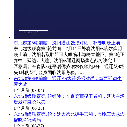
东北超第5轮前瞻：沈阳通辽强强对话，补赛明晚上演
东北超级联赛第5轮前瞻：7月11日补赛沈阳vs哈尔滨明
晚上演，沈阳若取胜即可大幅缩小与榜首差距。第5轮正
赛中，延边vs大连、沈阳vs通辽两场焦点战将决定上半
区格局。长春队3连平后优势缩水仅领跑2分，通辽队4场
失1球的防守金身面临沈阳考验。…
东北超第4轮前瞻：通辽VS大连强强对话，鸡西延边生
死之战
1个月前
(07-04)
东北超级联赛第3轮综述：长春登顶显王者相，延边主场
爆发狂胜哈尔滨
1个月前
(06-28)
东北超级联赛第3轮：沈大德比握手言和，今晚三大悬念
揭晓争冠格局
1个月前
(06-27)