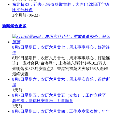
东北超R3：延边0-2长春终取首胜，大连1-1沈阳辽宁德
比平分秋色
2个月前
(06-22)
新闻聚合
更多
8月9日星期日，农历六月廿七，周末事事顺心，好运连
连
8月9日星期日，农历六月廿七，周末事事顺心，好运连
连1、应对台风“白海豚”，上海浦东预计转移10.3万人、
崇明落实378处安置点2、香港宏福苑火灾致168人遇难，
最终调查...…
8月8日星期六，农历六月廿六，周末平安喜乐，得偿所
愿
1天前
8月7日星期五，农历六月廿五（立秋），工作立秋至，
暑气消，愿你秋安喜乐，万事顺意
2天前
8月6日星期四，农历六月廿四，工作岁岁常欢愉，年年