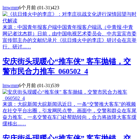
lmwmm
6个月前
(01-31)
423
来源：中国青年报客户端中国青年报客户端讯（中青报·中青
网记者沈杰群）日前，由中国电视艺术委员会、中共宜宾市委
宣传部主办的文献纪录片《抗日烽火中的李庄》研讨会在京举
行。研讨...…
安庆街头现暖心“推车侠” 客车抛锚，交
警市民合力推车_060502_4
lmwmm
6个月前
(01-31)
539
来源：大皖新闻大皖新闻讯近日，一条“交警推大客车”的视频
在社交平台出圈，引发网民点赞。画面中，交警和群众在车尾
奋力推车，一名交警在车门处帮助转向，合力将故障大客车缓
缓移出...…
安庆街头现暖心“推车侠” 客车抛锚，交