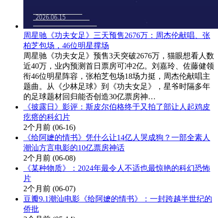
周星驰《功夫女足》三天预售2676万：周杰伦献唱、张
柏芝包场，46位明星撑场
周星驰《功夫女足》预售3天突破2676万，猫眼想看人数
近40万，业内预测首日票房可冲2亿。刘嘉玲、佐藤健领
衔46位明星阵容，张柏芝包场18场力挺，周杰伦献唱主
题曲。从《少林足球》到《功夫女足》，星爷时隔多年
的足球题材回归能否创造30亿票房神…
《披露日》影评：斯皮尔伯格终于又拍了部让人起鸡皮
疙瘩的科幻片
2个月前
(06-16)
《给阿嬷的情书》凭什么让14亿人哭成狗？一部全素人
潮汕方言电影的10亿票房神话
2个月前
(06-08)
《某种物质》：2024年最令人不适也最惊艳的科幻恐怖
片
2个月前
(06-07)
豆瓣9.1潮汕电影《给阿嬷的情书》：一封跨越半世纪的
侨批