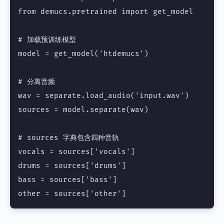
from demucs.pretrained import get_model

# 加载预训练模型

model = get_model('htdemucs')

# 分离音频

wav = separate.load_audio('input.wav')

sources = model.separate(wav)

# sources 字典包含四种音轨

vocals = sources['vocals']

drums = sources['drums']

bass = sources['bass']
