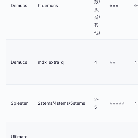
鼓/
Demucs
htdemucs
⭐⭐⭐
⭐
贝
斯/
其
他)
Demucs
mdx_extra_q
4
⭐⭐
⭐
2-
Spleeter
2stems/4stems/5stems
⭐⭐⭐⭐⭐
⭐
5
Ultimate