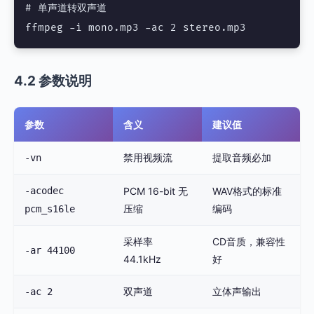
# 单声道转双声道

4.2 参数说明
参数
含义
建议值
禁用视频流
提取音频必加
-vn
-acodec
PCM 16-bit 无
WAV格式的标准
压缩
编码
pcm_s16le
采样率
CD音质，兼容性
-ar 44100
44.1kHz
好
双声道
立体声输出
-ac 2