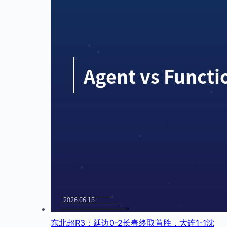
东北超R3：延边0-2长春终取首胜，大连1-1沈