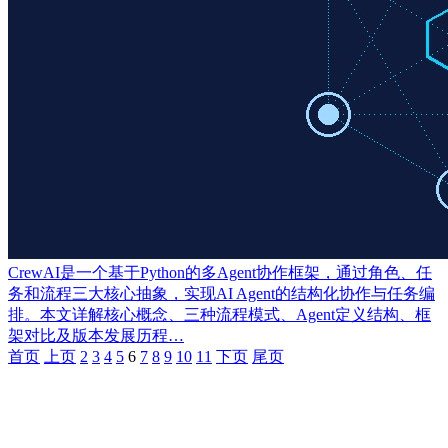
CrewAI是一个基于Python的多Agent协作框架，通过角色、任
务和流程三大核心抽象，实现AI Agent的结构化协作与任务编
排。本文详解核心概念、三种流程模式、Agent定义结构、框
架对比及版本发展历程…
首页
上页
2
3
4
5
6
7
8
9
10
11
下页
尾页