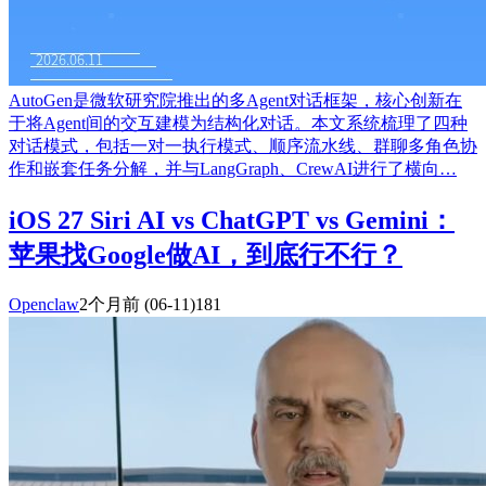
AutoGen是微软研究院推出的多Agent对话框架，核心创新在
于将Agent间的交互建模为结构化对话。本文系统梳理了四种
对话模式，包括一对一执行模式、顺序流水线、群聊多角色协
作和嵌套任务分解，并与LangGraph、CrewAI进行了横向…
iOS 27 Siri AI vs ChatGPT vs Gemini：
苹果找Google做AI，到底行不行？
Openclaw
2个月前
(06-11)
181