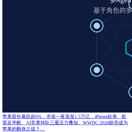
苹果股价暴跌超6%，市值一夜蒸发1.5万亿，iPhone砍单、欧
盟反垄断、AI竞赛掉队三重压力叠加。WWDC 2026能否成为
苹果的翻身之战？…