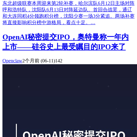
东北超级联赛本周迎来第2轮补赛，哈尔滨队6月12日主场对阵
呼和浩特队，沈阳队6月13日对阵延边队。首回合战罢，通辽
和大连同积4分领跑积分榜，沈阳少赛一场3分紧追。两场补赛
将直接影响积分榜中游格局，看点十足。…
OpenAI秘密提交IPO，奥特曼称一年内
上市——硅谷史上最受瞩目的IPO来了
Openclaw
2个月前
(06-11)
142