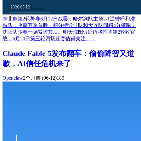
东北超第2轮补赛6月12日战罢，哈尔滨队主场2-1逆转呼和浩
特队，收获赛季首胜。积分榜通辽队和大连队同积4分领跑，
沈阳队少赛一场紧随其后。明天沈阳vs延边将打响第2轮收官
战，6月20日第三轮四场连赛值得关注。…
Claude Fable 5发布翻车：偷偷降智又道
歉，AI信任危机来了
Openclaw
2个月前
(06-12)
180