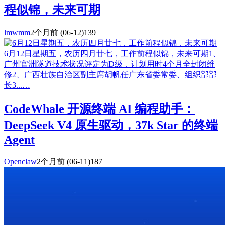
程似锦，未来可期
lmwmm
2个月前
(06-12)
139
6月12日星期五，农历四月廿七，工作前程似锦，未来可期1、
广州官洲隧道技术状况评定为D级，计划用时4个月全封闭维
修2、广西壮族自治区副主席胡帆任广东省委常委、组织部部
长3...…
CodeWhale 开源终端 AI 编程助手：
DeepSeek V4 原生驱动，37k Star 的终端
Agent
Openclaw
2个月前
(06-11)
187