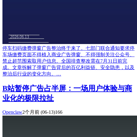
停车扫码缴费弹窗广告整治终于来了。七部门联合通知要求停
车场缴费页面不得植入商业广告弹窗、不得强制关注公众号、
禁止超范围索取用户信息。全国排查整改需在7月31日前完
成。文章拆解了弹窗广告背后的百亿利益链、安全隐患，以及
整治后行业的变化方向。…
B站暂停广告占半屏：一场用户体验与商
业化的极限拉扯
Openclaw
2个月前
(06-13)
166