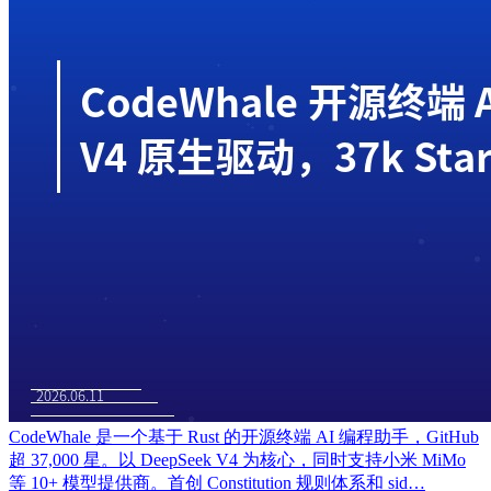
CodeWhale 是一个基于 Rust 的开源终端 AI 编程助手，GitHub
超 37,000 星。以 DeepSeek V4 为核心，同时支持小米 MiMo
等 10+ 模型提供商。首创 Constitution 规则体系和 sid…