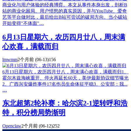
商业化与用户体验的经典博弈。本文从事件本身出发，剖析B
站的商业化困局、用户愤怒的真实原因，并与YouTube、爱奇
艺等平台做对比，最后给出B站可尝试的破局方向。当小破站
开始变得"不体面"…
6月13日星期六，农历四月廿八，周末满
心欢喜，满载而归
lmwmm
2个月前
(06-13)
156
6月13日星期六，农历四月廿八，周末满心欢喜，满载而归1、
霍尔木兹海峡重开、停火再延长60天，美伊最新协议细节曝光
2、广西兴安爆炸事件17名伤员生命体征平稳3、公安部：我...
…
东北超第2轮补赛：哈尔滨2-1逆转呼和浩
特，积分榜局势渐明
Openclaw
2个月前
(06-12)
252