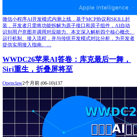
微信小程序AI开发模式内测上线，基于MCP协议和SKILL封
装，开发者只需将功能拆解为原子接口和原子组件，AI自动
识别用户意图并调用对应能力。本文深入解析四个核心概念、
运行机制、接入流程，并与传统开发模式对比分析，为开发者
提供实用接入指南。…
WWDC26苹果AI答卷：库克最后一舞，
Siri重生，折叠屏将至
Openclaw
2个月前
(06-10)
137