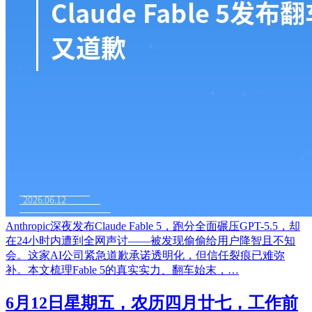
Anthropic深夜发布Claude Fable 5，跑分全面碾压GPT-5.5，却
在24小时内遭到全网声讨——被发现偷偷给用户降智且不知
会。这家AI公司紧急道歉承诺透明化，但信任裂痕已难弥
补。本文梳理Fable 5的真实实力、翻车始末，…
6月12日星期五，农历四月廿七，工作前