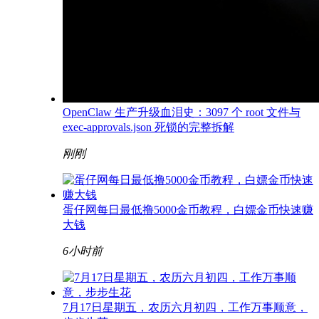
OpenClaw 生产升级血泪史：3097 个 root 文件与
exec-approvals.json 死锁的完整拆解
刚刚
蛋仔网每日最低撸5000金币教程，白嫖金币快速赚
大钱
6小时前
7月17日星期五，农历六月初四，工作万事顺意，