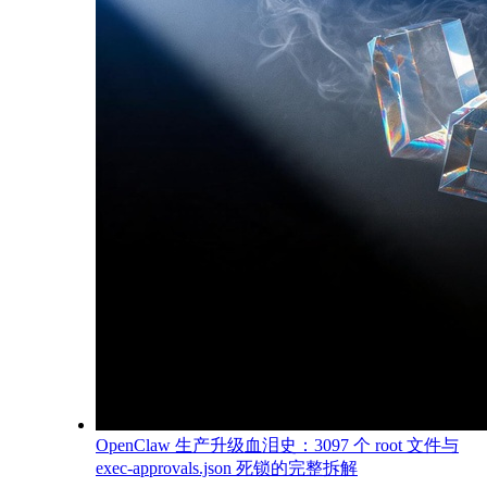
OpenClaw 生产升级血泪史：3097 个 root 文件与
exec-approvals.json 死锁的完整拆解