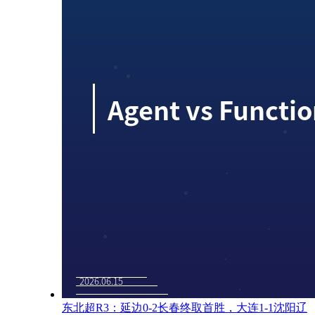
东北超R3：延边0-2长春终取首胜，大连1-1沈阳辽