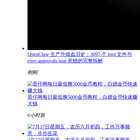
OpenClaw 生产升级血泪史：3097 个 root 文件与
exec-approvals.json 死锁的完整拆解
刚刚
蛋仔网每日最低撸5000金币教程，白嫖金币快速赚
大钱
6小时前
7月17日星期五，农历六月初四，工作万事顺意，