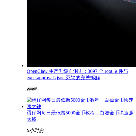
OpenClaw 生产升级血泪史：3097 个 root 文件与
exec-approvals.json 死锁的完整拆解
刚刚
蛋仔网每日最低撸5000金币教程，白嫖金币快速赚
大钱
6小时前