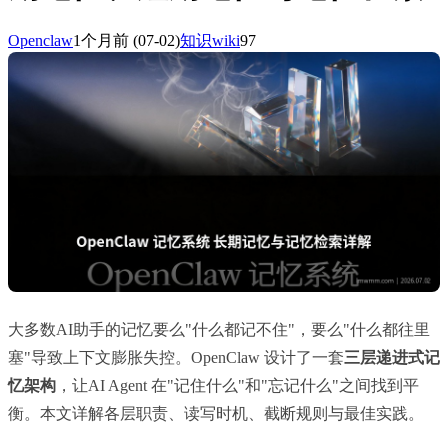
Openclaw
1个月前
(07-02)
知识wiki
97
大多数AI助手的记忆要么"什么都记不住"，要么"什么都往里
塞"导致上下文膨胀失控。OpenClaw 设计了一套
三层递进式记
忆架构
，让AI Agent 在"记住什么"和"忘记什么"之间找到平
衡。本文详解各层职责、读写时机、截断规则与最佳实践。