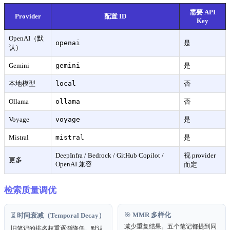
需要 API
Provider
配置 ID
Key
OpenAI（默
openai
是
认）
Gemini
gemini
是
本地模型
local
否
Ollama
ollama
否
Voyage
voyage
是
Mistral
mistral
是
DeepInfra / Bedrock / GitHub Copilot /
视 provider
更多
OpenAI 兼容
而定
检索质量调优
🎯
MMR 多样化
⏳
时间衰减（Temporal Decay）
减少重复结果。五个笔记都提到同
旧笔记的排名权重逐渐降低。默认