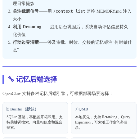
理日常提炼
/context list
关注截断信号
——用
监控 MEMORY.md 注入
大小
利用 Dreaming
——启用后台巩固后，系统自动评估信息持久
化价值
行动边界清晰
——涉及审批、时效、交接的记忆标注"何时做什
么"
🔧 记忆后端选择
OpenClaw 支持多种记忆后端引擎，可根据部署场景选择：
🗄️
Builtin（默认）
⚡
QMD
SQLite 基础，零配置开箱即用。支
本地优先，支持 Reranking、Query
持关键词搜索、向量相似度和混合
Expansion，可索引工作空间外目
搜索。
录。