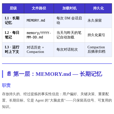
层级
文件路径
加载时机
持久化
L1 · 长期
每次 DM 会话启
MEMORY.md
永久保留
记忆
动
L2 · 每日
memory/YYYY-
当天与昨天的笔
持久化索引
MM-DD.md
笔记
记自动加载
L3 · 运行
Compaction
对话历史 +
每次对话轮次
后摘录归档
时上下文
Compaction
📄 第一层：MEMORY.md — 长期记忆
职责
存放持久的、经过提炼的事实性信息：用户偏好、关键决策、重要配
置、长期目标。它是 Agent 的"大脑皮质"——只保留高信号、可复用的
知识。