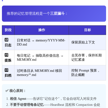
推荐的记忆管理流程是一个
三层漏斗
：
阶段
操作
目标
1️⃣
日常对话 → memory/YYYY-MM-
保留原始上下文
DD.md
日志
2️⃣
去芜存菁，保持长期
每日笔记 → 抽取高价值信息 →
MEMORY.md
记忆紧凑
提炼
3️⃣
控制 Prompt 预算，
过时条目从 MEMORY.md 移回
memory/*.md
防止截断
归档
✅ 核心原则：
相信 Agent
——告诉它"记住这个"，它会自动写入对应文件
不要手动管理每条记忆
——Heardbeat 流程和 Compaction 会处