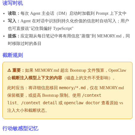
读写时机
读取：
每次 Agent 主会话（DM）启动时加载到 Prompt 上下文中
写入：
Agent 在对话中识别到持久化价值的信息时自动写入；用户
也可直接说"记住我偏好 TypeScript"
提炼：
应定期从每日笔记中将有用信息"蒸馏"到 MEMORY.md，同
时移除过时的条目
截断规则
⚠️ 重要：
如果 MEMORY.md 超出 Bootstrap 文件预算，OpenClaw
会
截断注入模型上下文的内容
（磁盘上的文件不受影响）。
memory/*.md
此时应当：将详细信息移回
，仅在 MEMORY.md
/context
保留概要，或提高 Bootstrap 限制。使用
list
/context detail
openclaw doctor
、
或
查看原始 vs
注入大小和截断状态。
行动敏感型记忆