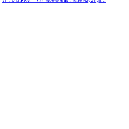
计，对比ReAct、CoT等决策策略，梳理Playwrigh…