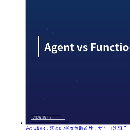
东北超R3：延边0-2长春终取首胜，大连1-1沈阳辽