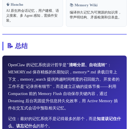
🧠
Honcho
📚
Memory Wiki
AI 原生跨会话记忆，用户建模、语
编译持久记忆为可溯源的知识库，
义搜索、多 Agent 感知，需插件安
带声明结构、矛盾检测和仪表盘。
装。
📝 总结
OpenClaw 的记忆系统设计哲学是
"清晰分层、自动流转"
：
MEMORY.md 保存精炼的长期知识，memory/*.md 承载日常上
下文，memory_search 提供跨越时间维度的召回能力。开发者的
工作不是"记录所有细节"，而是建立正确的提炼节奏——利用
Compaction 前的 Memory Flush 自动保存关键内容，通过
Dreaming 后台巩固提升信息持久化效率，用 Active Memory 插
件在交互式会话中预取相关记忆。
记住：最好的记忆系统不是记得最多的那个，而是
知道该记住什
么、该忘记什么
的那个。