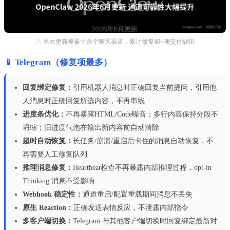
△ 本次更新覆盖十余个聊天渠道，累计修复40+项交付缺陷
📱 Telegram（修复项最多）
回复绑定修复：
引用机器人消息时正确回复当前提问，引用他
人消息时正确回复所选内容，不再串线
进度条优化：
不再暴露HTML/Code噪音；多行内容保持分段不
坍缩；旧进度气泡在输出新内容前自动清除
超时自动恢复：
长任务/崩溃/重启后卡住的消息自动恢复，不
再需要人工修复队列
推理消息修复：
Heartbeat检查不再暴露内部推理过程，opt-in
Thinking 消息不受影响
Webhook 稳定性：
通道重启/配置重载期间消息不丢失
原生 Reaction：
正确发送表情反应，不泄露内部指令
多客户端切换：
Telegram 与其他客户端切换时回复绑定最新对