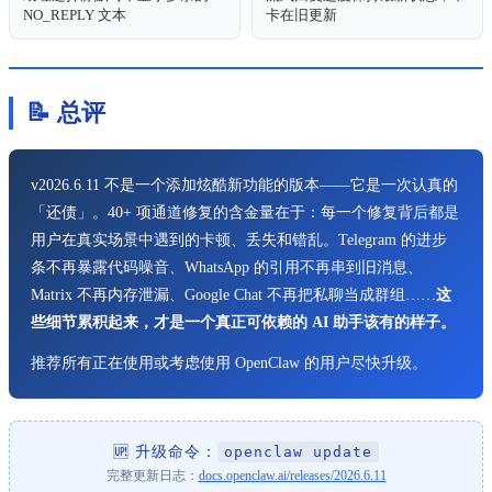
NO_REPLY 文本
卡在旧更新
📝 总评
v2026.6.11 不是一个添加炫酷新功能的版本——它是一次认真的
「还债」。40+ 项通道修复的含金量在于：每一个修复背后都是
用户在真实场景中遇到的卡顿、丢失和错乱。Telegram 的进步
条不再暴露代码噪音、WhatsApp 的引用不再串到旧消息、
Matrix 不再内存泄漏、Google Chat 不再把私聊当成群组……
这
些细节累积起来，才是一个真正可依赖的 AI 助手该有的样子。
推荐所有正在使用或考虑使用 OpenClaw 的用户尽快升级。
🆙 升级命令：
openclaw update
完整更新日志：
docs.openclaw.ai/releases/2026.6.11