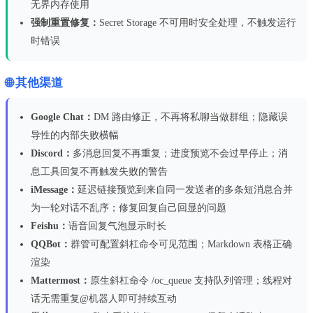
无界内存使用
强制重置修复：
Secret Storage 不可用时安全处理，不触发运行
时错误
🌐 其他渠道
Google Chat：
DM 路由修正，不再将私聊当做群组；隐藏误
导性的内部失败横幅
Discord：
多消息回复不再重复；进度预览不会过早停止；消
息工具回复不再触发失败的警告
iMessage：
延迟链接预览到来自同一发送者的多条短消息合并
为一轮对话不乱序；修复回复自己回显的问题
Feishu：
语音回复气泡显示时长
QQBot：
群管可配置斜杠命令可见范围；Markdown 表格正确
渲染
Mattermost：
原生斜杠命令 /oc_queue 支持队列管理；线程对
话无需重复@机器人即可持续互动