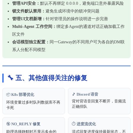
管理API安全：
默认不再绑定 0.0.0.0，避免端口意外暴露风险
锁文件默认禁用：
避免生成环境中的锁冲突问题
管理UI文档新增：
针对管理员的操作说明进一步完善
Multi-Agent 工作空间：
绑定多Agent的通道对话正确加载工作
区文件
会话模型独立配置：
同一Gateway的不同用户可为各自的DM联
系人分配不同模型
🔧 五、其他值得关注的修复
🎵
Discord 语音
📦
K8s 部署优化
背对背语音回复不断开，音频流
环境变量过多时队列数据库不再
正确排队
卡死
🔇
NO_REPLY 修复
⏱️
进度流优化
助理选择静默时不显示多余的
流式回复进度保持最新状态，不