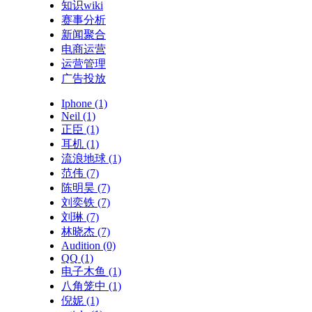
知识wiki
赛事分析
新闻聚合
电商运营
运营管理
广告投放
Iphone
(1)
Neil
(1)
正臣
(1)
耳机
(1)
流浪地球
(1)
范伟
(7)
陈明昊
(7)
刘奕铁
(7)
刘琳
(7)
林晓杰
(7)
Audition
(0)
QQ
(1)
电子木鱼
(1)
八角笼中
(1)
倪妮
(1)