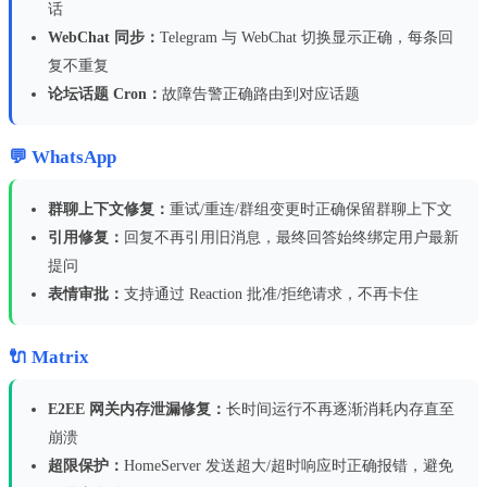
话
WebChat 同步：
Telegram 与 WebChat 切换显示正确，每条回
复不重复
论坛话题 Cron：
故障告警正确路由到对应话题
💬 WhatsApp
群聊上下文修复：
重试/重连/群组变更时正确保留群聊上下文
引用修复：
回复不再引用旧消息，最终回答始终绑定用户最新
提问
表情审批：
支持通过 Reaction 批准/拒绝请求，不再卡住
🔌 Matrix
E2EE 网关内存泄漏修复：
长时间运行不再逐渐消耗内存直至
崩溃
超限保护：
HomeServer 发送超大/超时响应时正确报错，避免