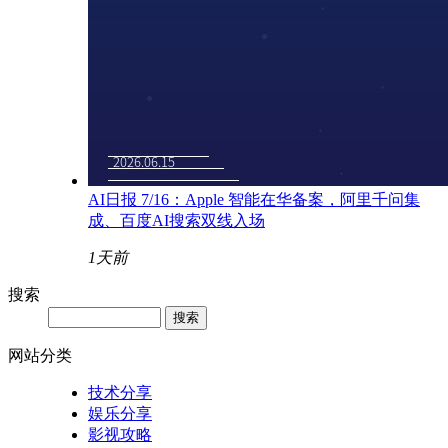
AI日报 7/16：Apple 智能在华备案，阿里千问集
成、百度AI搜索双线入场
1天前
搜索
网站分类
技术分享
娱乐分享
影视攻略