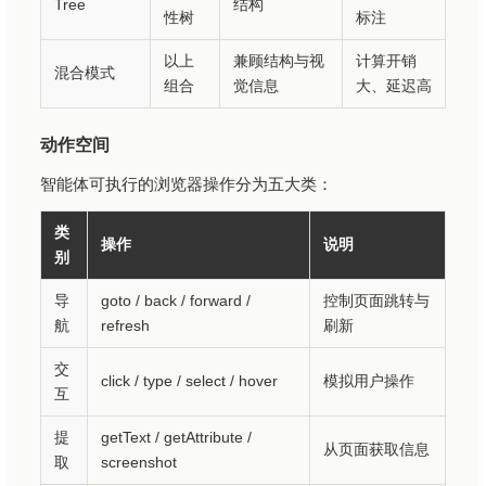
Tree
结构
性树
标注
以上
兼顾结构与视
计算开销
混合模式
组合
觉信息
大、延迟高
动作空间
智能体可执行的浏览器操作分为五大类：
类
操作
说明
别
导
goto / back / forward /
控制页面跳转与
航
refresh
刷新
交
click / type / select / hover
模拟用户操作
互
提
getText / getAttribute /
从页面获取信息
取
screenshot