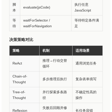
脚
执行任意
evaluate(jsCode)
本
JavaScript
等
waitForSelector /
等待特定条件满
待
waitForNavigation
足
决策策略对比
策略
机制
适用场景
推理→行动交替
ReAct
通用浏览任务
循环
Chain-of-
多步推理后执行
复杂表单填写
Thought
Tree-of-
并行探索多条路
不确定性高的
Thought
径
操作
失败后回顾并修
Reflexion
长任务容错