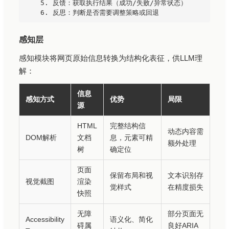
    5. 反馈：获取执行结果（成功/失败/异常状态）

感知层
感知模块将网页原始信息转换为结构化表征，供LLM理
解：
信息
感知方式
优势
局限
源
HTML
完整结构信
动态内容需
DOM解析
文档
息，元素可精
额外处理
树
确定位
页面
保留布局和视
文本识别存
视觉截图
渲染
觉样式
在精度损失
快照
无障
部分页面无
Accessibility
语义化、简化
碍属
良好ARIA