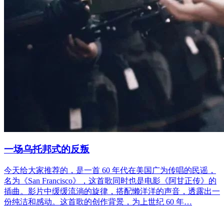
一场乌托邦式的反叛
今天给大家推荐的，是一首 60 年代在美国广为传唱的民谣，
名为《San Francisco》，这首歌同时也是电影《阿甘正传》的
插曲。影片中缓缓流淌的旋律，搭配懒洋洋的声音，透露出一
份纯洁和感动。这首歌的创作背景，为上世纪 60 年…