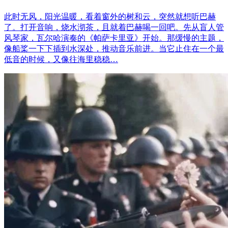
此时无风，阳光温暖，看着窗外的树和云，突然就想听巴赫
了。打开音响，烧水沏茶，且就着巴赫喝一回吧。先从盲人管
风琴家，瓦尔哈演奏的《帕萨卡里亚》开始。那缓慢的主题，
像船桨一下下插到水深处，推动音乐前进。当它止住在一个最
低音的时候，又像往海里稳稳…