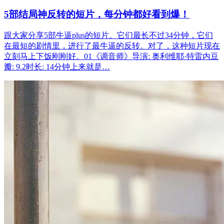
5部结局神反转的短片，每分钟都好看到爆！
跟大家分享5部牛逼plus的短片。它们最长不过34分钟，它们
在最短的剧情里，进行了最牛逼的反转。对了，这种短片现在
立刻马上下饭刚刚好。01《调音师》导演: 奥利维耶·特雷内豆
瓣: 9.2时长: 14分钟上来就是…