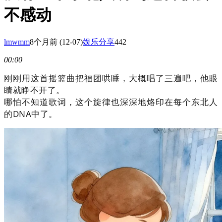
不感动
lmwmm
8个月前
(12-07)
娱乐分享
442
00:00
刚刚用这首摇篮曲把福团哄睡，大概唱了三遍吧，他眼
睛就睁不开了。
哪怕不知道歌词，这个旋律也深深地烙印在每个东北人
的DNA中了。