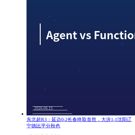
东北超R3：延边0-2长春终取首胜，大连1-1沈阳辽
宁德比平分秋色