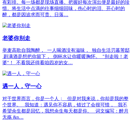
有彩排。每一场都是现场直播。把握好每次演出便是最好的珍
惜。将生活中点滴的往事细细回味，伤心时的泪、开心时的
醉，都是因追求而可贵。日落…
老婆你别走
举麦高歌自我陶醉， 一人喝酒没有滋味， 独自生活刃暮芾邸
斟满酒是想把你留下， 倒杯水让你暖暖胸怀。 "别走啦！老
婆"！ 不看我还得看咱四岁的女…
遇一人，守一心
对于世界而言，你是一个人； 但是对我来说，你却是我的整
个世界。 我知道：遇见你不容易，错过了会很可惜， 我不
希望余生都是回忆，我想余生每天都是你。 词文编写：醉月
无殇 &n…