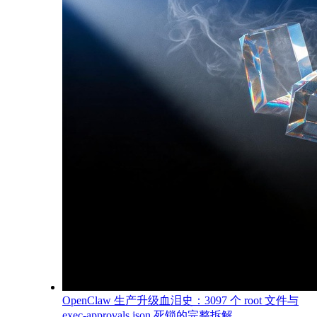
OpenClaw 生产升级血泪史：3097 个 root 文件与
exec-approvals.json 死锁的完整拆解