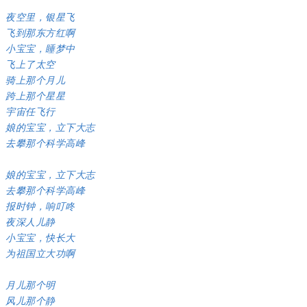
夜空里，银星飞
飞到那东方红啊
小宝宝，睡梦中
飞上了太空
骑上那个月儿
跨上那个星星
宇宙任飞行
娘的宝宝，立下大志
去攀那个科学高峰
娘的宝宝，立下大志
去攀那个科学高峰
报时钟，响叮咚
夜深人儿静
小宝宝，快长大
为祖国立大功啊
月儿那个明
风儿那个静