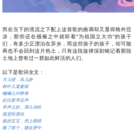
而在当下的境况之下配上这首歌的曲调却又显得格外悲
凉，那些还在襁褓之中就听着“为祖国立大功”的孩子
们，有多少正漂泊在异乡，而这些孩子的孩子，却可能
再也不会回到这片热土，只有这段旋律深刻铭记着那段
土地上曾有过一群如此鲜活的人们。
以下是歌词全文：
月儿明，风儿静
树叶儿遮窗棂
蛐蛐儿叫铮铮
好比那琴弦声
琴声儿轻，调儿动听
摇篮轻摆动
娘的宝宝，闭上眼睛
睡了那个，睡在梦中