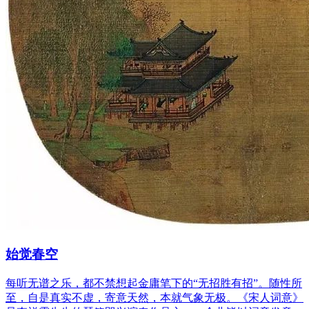
始觉春空
每听无谱之乐，都不禁想起金庸笔下的“无招胜有招”。随性所
至，自是真实不虚，寄意天然，本就气象无极。《宋人词意》