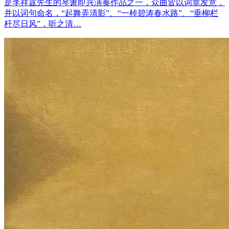
是李祥霆先生的琴箫即兴演奏作品之一，众曲皆以词章发意，
并以词句命名，“起舞弄清影”、“一棹碧涛春水路”、“垂柳栏
杆尽日风”，听之清…