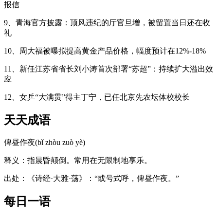
报信
9、青海官方披露：顶风违纪的厅官旦增，被留置当日还在收
礼
10、周大福被曝拟提高黄金产品价格，幅度预计在12%-18%
11、新任江苏省省长刘小涛首次部署“苏超”：持续扩大溢出效
应
12、女乒“大满贯”得主丁宁，已任北京先农坛体校校长
天天成语
俾昼作夜(bǐ zhòu zuò yè)
释义：指晨昏颠倒。常用在无限制地享乐。
出处：《诗经·大雅·荡》：“或号式呼，俾昼作夜。”
每日一语