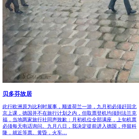
贝多芬故居
此行欧洲原为比利时展事，顺道荷兰一游，九月初必须赶回北
京上课，德国并不在旅行计划之内，但取票登机均须到法兰克
福，当地两家旅行社同声致歉：月初机位全部满座，上旬机票
必须每天电话询问。九月八日，我决定提前进入德国，停留科
隆，就近等票。黄昏，火车…