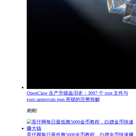
OpenClaw 生产升级血泪史：3097 个 root 文件与
exec-approvals.json 死锁的完整拆解
刚刚
蛋仔网每日最低撸5000金币教程，白嫖金币快速赚