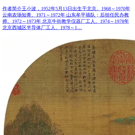
作者简介王小波，1952年5月13日出生于北京。1968～1970年
云南农场知青。1971～1972年 山东牟平插队；后担任民办教
师。1972～1973年 北京牛街教学仪器厂工人。1974～1978年
北京西城区半导体厂工人。1978～1…