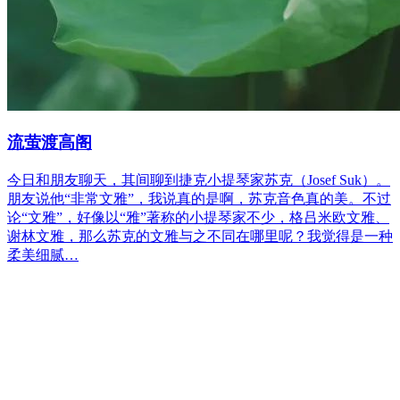
流萤渡高阁
今日和朋友聊天，其间聊到捷克小提琴家苏克（Josef Suk）。
朋友说他“非常文雅”，我说真的是啊，苏克音色真的美。不过
论“文雅”，好像以“雅”著称的小提琴家不少，格吕米欧文雅、
谢林文雅，那么苏克的文雅与之不同在哪里呢？我觉得是一种
柔美细腻…