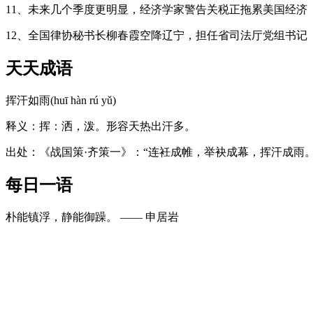
11、未来几个季度更明显，经济学家警告关税正拖累美国经济
12、全国律协秘书长柳春霞空降辽宁，担任省司法厅党组书记
天天成语
挥汗如雨(huī hàn rú yǔ)
释义：挥：洒，泼。形容天热出汗多。
出处：《战国策·齐策一》：“连衽成帷，举袂成幕，挥汗成雨。
每日一语
朴能镇浮，静能御躁。 —— 申居岩