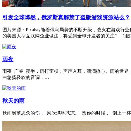
引发全球哗然，俄罗斯真解禁了盗版游戏资源站么？
图片来源：Pixabay随着俄乌局势的不断升级，战火在游戏行
的美国大型互联网企业做法，将受到全球开发者的关注”，而随
雨夜
雨夜 广睿 夜半，雨打窗棂，声声入耳，滴滴撩心。雨的世界
曲悠扬轻软的音调，…
秋天的雨
秋雨飘落思念的伤， 风吹满地苍凉。 想你的时候， 倒上一杯