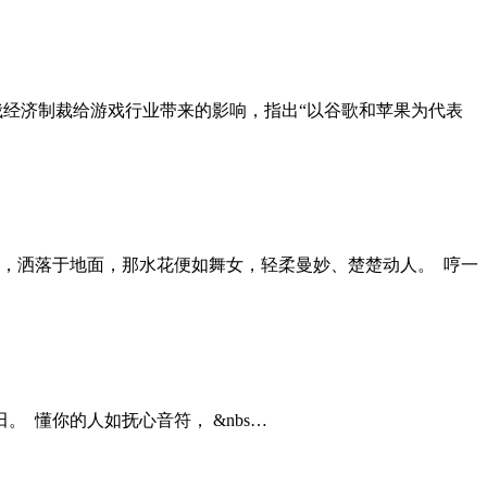
方对俄经济制裁给游戏行业带来的影响，指出“以谷歌和苹果为代表
忆，洒落于地面，那水花便如舞女，轻柔曼妙、楚楚动人。 哼一
 懂你的人如抚心音符， &nbs…