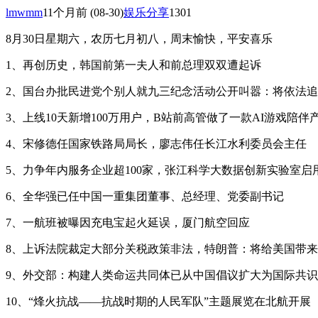
lmwmm
11个月前
(08-30)
娱乐分享
1301
8月30日星期六，农历七月初八，周末愉快，平安喜乐
1、再创历史，韩国前第一夫人和前总理双双遭起诉
2、国台办批民进党个别人就九三纪念活动公开叫嚣：将依法
3、上线10天新增100万用户，B站前高管做了一款AI游戏陪伴
4、宋修德任国家铁路局局长，廖志伟任长江水利委员会主任
5、力争年内服务企业超100家，张江科学大数据创新实验室启
6、全华强已任中国一重集团董事、总经理、党委副书记
7、一航班被曝因充电宝起火延误，厦门航空回应
8、上诉法院裁定大部分关税政策非法，特朗普：将给美国带
9、外交部：构建人类命运共同体已从中国倡议扩大为国际共识
10、“烽火抗战——抗战时期的人民军队”主题展览在北航开展